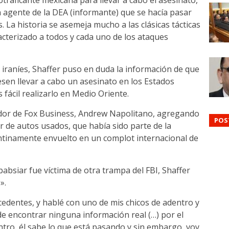
traficante mexicana para llevar a cabo el asesinato,
 un agente de la DEA (informante) que se hacía pasar
 La historia se asemeja mucho a las clásicas tácticas
cterizado a todos y cada uno de los ataques
raníes, Shaffer puso en duda la información de que
esen llevar a cabo un asesinato en los Estados
ácil realizarlo en Medio Oriente.
ador de Fox Business, Andrew Napolitano, agregando
POS
 de autos usados, que había sido parte de la
ntinamente envuelto en un complot internacional de
absiar fue víctima de otra trampa del FBI, Shaffer
».
cedentes, y hablé con uno de mis chicos de adentro y
e encontrar ninguna información real (…) por el
tro, él sabe lo que está pasando y sin embargo, voy