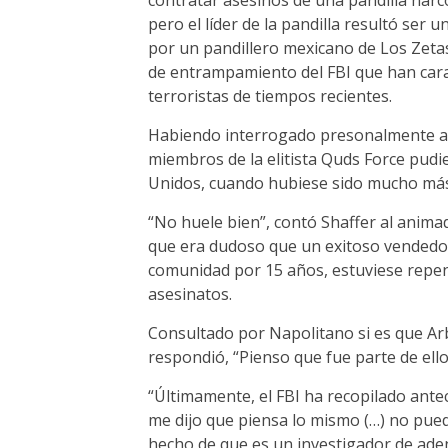
contratar asesinos de una pandilla narco
pero el líder de la pandilla resultó ser
por un pandillero mexicano de Los Zetas.
de entrampamiento del FBI que han cara
terroristas de tiempos recientes.
Habiendo interrogado presonalmente a i
miembros de la elitista Quds Force pudi
Unidos, cuando hubiese sido mucho más f
“No huele bien”, contó Shaffer al anim
que era dudoso que un exitoso vendedor
comunidad por 15 años, estuviese repe
asesinatos.
Consultado por Napolitano si es que Arb
respondió, “Pienso que fue parte de ello
“Últimamente, el FBI ha recopilado ante
me dijo que piensa lo mismo (…) no pued
hecho de que es un investigador de aden