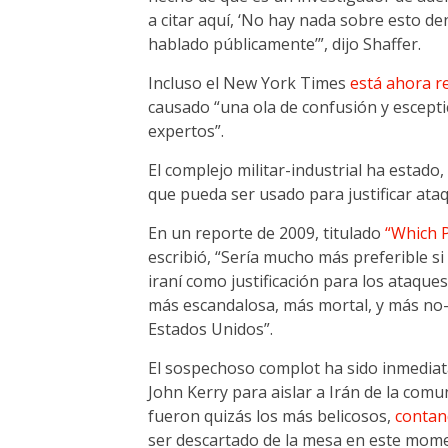
a citar aquí, ‘No hay nada sobre esto d
hablado públicamente’”, dijo Shaffer.
Incluso el New York Times
está ahora 
causado “una ola de confusión y escepti
expertos”.
El complejo militar-industrial ha estad
que pueda ser usado para justificar ataq
En un reporte de 2009, titulado
“Which P
escribió, “Sería mucho más preferible s
iraní como justificación para los ataque
más escandalosa, más mortal, y más no-p
Estados Unidos”.
El sospechoso complot ha sido inmediat
John Kerry para aislar a Irán de la com
fueron quizás los más belicosos,
contan
ser descartado de la mesa en este momen