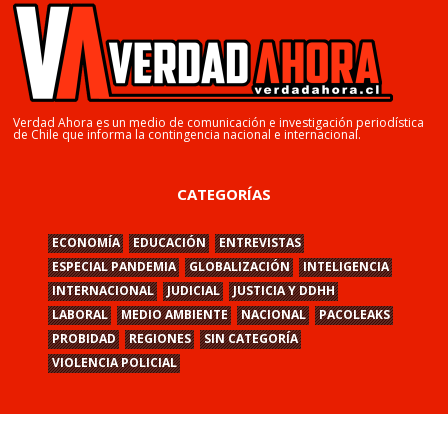
Verdad Ahora es un medio de comunicación e investigación periodística
de Chile que informa la contingencia nacional e internacional.
CATEGORÍAS
ECONOMÍA
EDUCACIÓN
ENTREVISTAS
ESPECIAL PANDEMIA
GLOBALIZACIÓN
INTELIGENCIA
INTERNACIONAL
JUDICIAL
JUSTICIA Y DDHH
LABORAL
MEDIO AMBIENTE
NACIONAL
PACOLEAKS
PROBIDAD
REGIONES
SIN CATEGORÍA
VIOLENCIA POLICIAL