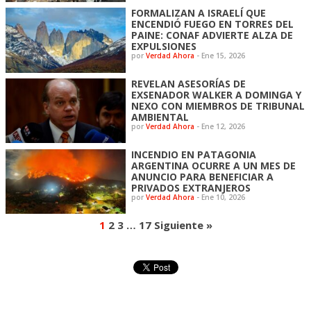
FORMALIZAN A ISRAELÍ QUE
ENCENDIÓ FUEGO EN TORRES DEL
PAINE: CONAF ADVIERTE ALZA DE
EXPULSIONES
por
Verdad Ahora
-
Ene 15, 2026
REVELAN ASESORÍAS DE
EXSENADOR WALKER A DOMINGA Y
NEXO CON MIEMBROS DE TRIBUNAL
AMBIENTAL
por
Verdad Ahora
-
Ene 12, 2026
INCENDIO EN PATAGONIA
ARGENTINA OCURRE A UN MES DE
ANUNCIO PARA BENEFICIAR A
PRIVADOS EXTRANJEROS
por
Verdad Ahora
-
Ene 10, 2026
1
2
3
…
17
Siguiente »