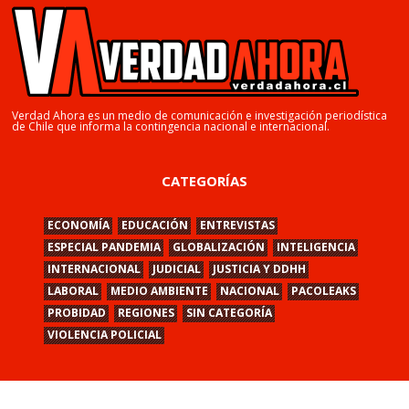
Verdad Ahora es un medio de comunicación e investigación periodística
de Chile que informa la contingencia nacional e internacional.
CATEGORÍAS
ECONOMÍA
EDUCACIÓN
ENTREVISTAS
ESPECIAL PANDEMIA
GLOBALIZACIÓN
INTELIGENCIA
INTERNACIONAL
JUDICIAL
JUSTICIA Y DDHH
LABORAL
MEDIO AMBIENTE
NACIONAL
PACOLEAKS
PROBIDAD
REGIONES
SIN CATEGORÍA
VIOLENCIA POLICIAL