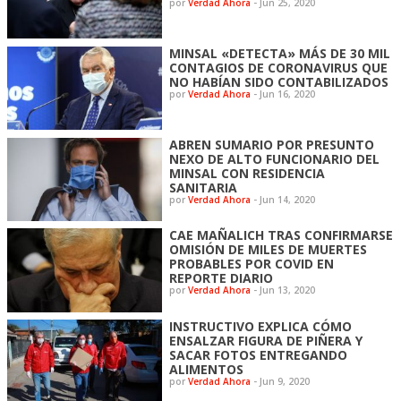
por
Verdad Ahora
-
Jun 25, 2020
MINSAL «DETECTA» MÁS DE 30 MIL
CONTAGIOS DE CORONAVIRUS QUE
NO HABÍAN SIDO CONTABILIZADOS
por
Verdad Ahora
-
Jun 16, 2020
ABREN SUMARIO POR PRESUNTO
NEXO DE ALTO FUNCIONARIO DEL
MINSAL CON RESIDENCIA
SANITARIA
por
Verdad Ahora
-
Jun 14, 2020
CAE MAÑALICH TRAS CONFIRMARSE
OMISIÓN DE MILES DE MUERTES
PROBABLES POR COVID EN
REPORTE DIARIO
por
Verdad Ahora
-
Jun 13, 2020
INSTRUCTIVO EXPLICA CÓMO
ENSALZAR FIGURA DE PIÑERA Y
SACAR FOTOS ENTREGANDO
ALIMENTOS
por
Verdad Ahora
-
Jun 9, 2020