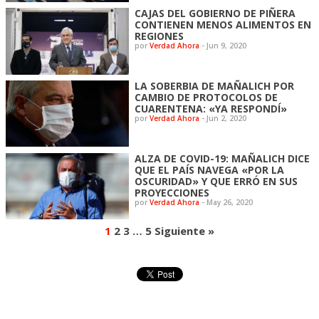
CAJAS DEL GOBIERNO DE PIÑERA
CONTIENEN MENOS ALIMENTOS EN
REGIONES
por
Verdad Ahora
-
Jun 9, 2020
LA SOBERBIA DE MAÑALICH POR
CAMBIO DE PROTOCOLOS DE
CUARENTENA: «YA RESPONDÍ»
por
Verdad Ahora
-
Jun 2, 2020
ALZA DE COVID-19: MAÑALICH DICE
QUE EL PAÍS NAVEGA «POR LA
OSCURIDAD» Y QUE ERRÓ EN SUS
PROYECCIONES
por
Verdad Ahora
-
May 26, 2020
1
2
3
…
5
Siguiente »