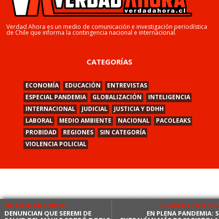
Verdad Ahora es un medio de comunicación e investigación periodística
de Chile que informa la contingencia nacional e internacional.
CATEGORÍAS
ECONOMÍA
EDUCACIÓN
ENTREVISTAS
ESPECIAL PANDEMIA
GLOBALIZACIÓN
INTELIGENCIA
INTERNACIONAL
JUDICIAL
JUSTICIA Y DDHH
LABORAL
MEDIO AMBIENTE
NACIONAL
PACOLEAKS
PROBIDAD
REGIONES
SIN CATEGORÍA
VIOLENCIA POLICIAL
NOTICIA ANTERIOR
SIGUIENTE NOTICI
DENUNCIAN QUE SEREMI DE
EN PLENA PANDEMIA: S