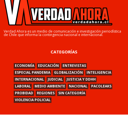
Verdad Ahora es un medio de comunicación e investigación periodística
de Chile que informa la contingencia nacional e internacional.
CATEGORÍAS
ECONOMÍA
EDUCACIÓN
ENTREVISTAS
ESPECIAL PANDEMIA
GLOBALIZACIÓN
INTELIGENCIA
INTERNACIONAL
JUDICIAL
JUSTICIA Y DDHH
LABORAL
MEDIO AMBIENTE
NACIONAL
PACOLEAKS
PROBIDAD
REGIONES
SIN CATEGORÍA
VIOLENCIA POLICIAL