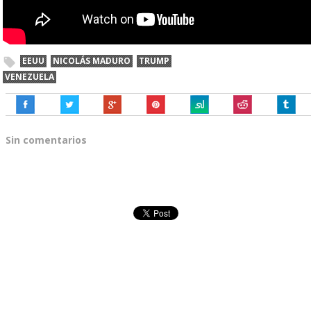
EEUU
NICOLÁS MADURO
TRUMP
VENEZUELA
Sin comentarios