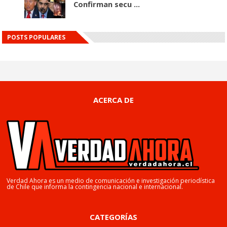
Confirman secu ...
POSTS POPULARES
ACERCA DE
Verdad Ahora es un medio de comunicación e investigación periodística
de Chile que informa la contingencia nacional e internacional.
CATEGORÍAS