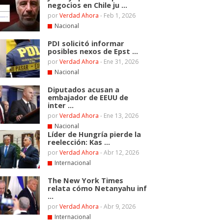
negocios en Chile ju ...
por
Verdad Ahora
-
Feb 1, 2026
Nacional
PDI solicitó informar
posibles nexos de Epst ...
por
Verdad Ahora
-
Ene 31, 2026
Nacional
Diputados acusan a
embajador de EEUU de
inter ...
por
Verdad Ahora
-
Ene 13, 2026
Nacional
Líder de Hungría pierde la
reelección: Kas ...
por
Verdad Ahora
-
Abr 12, 2026
Internacional
The New York Times
relata cómo Netanyahu inf
...
por
Verdad Ahora
-
Abr 9, 2026
Internacional