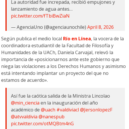
La autoridad fue increpada, recibió empujones y
lanzamiento de agua antes…
pic.twitter.com/fTbiBwZiaN
— AgenciaUno (@agenciaunochile)
April 8, 2026
Según publica el medio local
Río en Línea
, la vocera de la
coordinadora estudiantil de la Facultad de Filosofía y
Humanidades de la UACh, Daniela Carvajal, relevó la
importancia de «posicionarnos ante este gobierno que
niega las violaciones a los Derechos Humanos y asimismo
está intentando implantar un proyecto del que no
estamos de acuerdo».
Así fue la caótica salida de la Ministra Lincolao
@min_ciencia
en la inauguración del año
académico de
@uach
#valdiviacl
@JersonlopezF
@atvvaldivia
@nanespub
pic.twitter.com/otMQBtm4nG