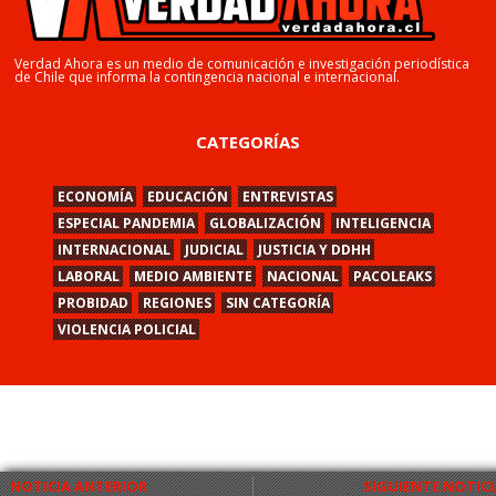
Verdad Ahora es un medio de comunicación e investigación periodística
de Chile que informa la contingencia nacional e internacional.
CATEGORÍAS
ECONOMÍA
EDUCACIÓN
ENTREVISTAS
ESPECIAL PANDEMIA
GLOBALIZACIÓN
INTELIGENCIA
INTERNACIONAL
JUDICIAL
JUSTICIA Y DDHH
LABORAL
MEDIO AMBIENTE
NACIONAL
PACOLEAKS
PROBIDAD
REGIONES
SIN CATEGORÍA
VIOLENCIA POLICIAL
NOTICIA ANTERIOR
SIGUIENTE NOTICI