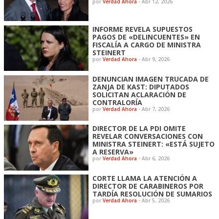
por
Verdad Ahora
-
Abr 12, 2026
INFORME REVELA SUPUESTOS
PAGOS DE «DELINCUENTES» EN
FISCALÍA A CARGO DE MINISTRA
STEINERT
por
Verdad Ahora
-
Abr 9, 2026
DENUNCIAN IMAGEN TRUCADA DE
ZANJA DE KAST: DIPUTADOS
SOLICITAN ACLARACIÓN DE
CONTRALORÍA
por
Verdad Ahora
-
Abr 7, 2026
DIRECTOR DE LA PDI OMITE
REVELAR CONVERSACIONES CON
MINISTRA STEINERT: «ESTÁ SUJETO
A RESERVA»
por
Verdad Ahora
-
Abr 6, 2026
CORTE LLAMA LA ATENCIÓN A
DIRECTOR DE CARABINEROS POR
TARDÍA RESOLUCIÓN DE SUMARIOS
por
Verdad Ahora
-
Abr 5, 2026