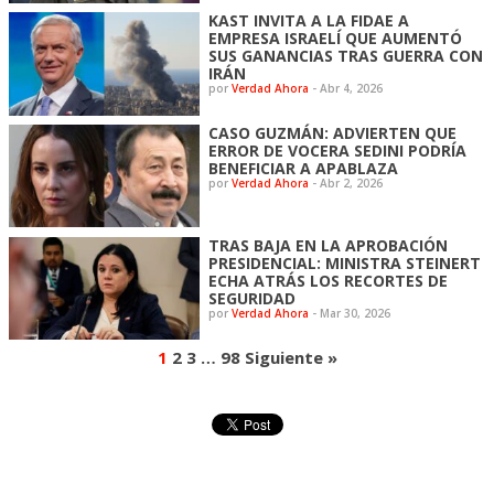
KAST INVITA A LA FIDAE A
EMPRESA ISRAELÍ QUE AUMENTÓ
SUS GANANCIAS TRAS GUERRA CON
IRÁN
por
Verdad Ahora
-
Abr 4, 2026
CASO GUZMÁN: ADVIERTEN QUE
ERROR DE VOCERA SEDINI PODRÍA
BENEFICIAR A APABLAZA
por
Verdad Ahora
-
Abr 2, 2026
TRAS BAJA EN LA APROBACIÓN
PRESIDENCIAL: MINISTRA STEINERT
ECHA ATRÁS LOS RECORTES DE
SEGURIDAD
por
Verdad Ahora
-
Mar 30, 2026
1
2
3
…
98
Siguiente »