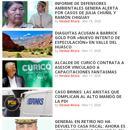
INFORME DE DEFENSORES
AMBIENTALES GENERA ALERTA
POR CASOS DE JULIA CHUÑIL Y
RAMÓN CHIGUAY
by
Verdad Ahora
-
Mar 18, 2025
DIAGUITAS ACUSAN A BARRICK
GOLD POR «NUEVO INTENTO DE
ESPECULACIÓN» EN VALLE DEL
HUASCO
by
Verdad Ahora
-
Mar 17, 2025
ALCALDE DE CURICÓ CONTRATA A
ASESOR VINCULADO A
CAPACITACIONES FANTASMAS
by
Verdad Ahora
-
Mar 17, 2025
CASO BRINKS: LAS ARISTAS QUE
COMPLICAN AL ALTO MANDO DE
LA PDI
by
Verdad Ahora
-
Mar 17, 2025
GENERAL EN RETIRO NO HA
DEVUELTO CASA FISCAL: AHORA ES