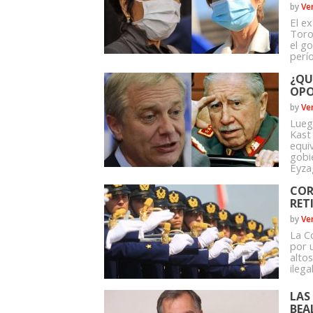
by
Ve
El ex
Toro
el g
perí
¿QU
OPO
by
Ve
Lueg
Kast 
equi
gobi
Eyzag
COR
RET
by
Ve
La C
por 
alto
ilega
LAS
BEA