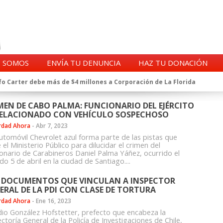
S SOMOS
ENVÍA TU DENUNCIA
HAZ TU DONACIÓN
o Carter debe más de $4 millones a Corporación de La Florida
gentes de la CIA en Chile tras archivos desclasificados por Trump
a exprefecto de Carabineros de Talca por supuesto fraude al
MEN DE CABO PALMA: FUNCIONARIO DEL EJÉRCITO
RELACIONADO CON VEHÍCULO SOSPECHOSO
 complican al Alto Mando de la PDI
eligencia de Carabineros en el ajedrez del caso Huracán
rdad Ahora
-
Abr 7, 2023
utomóvil Chevrolet azul forma parte de las pistas que
 a imputado en caso Huracán, según chats en poder de la Fiscalía
 el Ministerio Público para dilucidar el crimen del
n y vínculos con jueces del Grupo Arauco de Angelini
ionario de Carabineros Daniel Palma Yáñez, ocurrido el
n Dipolcar: La denuncia que Carabineros ignoró
o 5 de abril en la ciudad de Santiago....
Estado a Clínica Las Condes, vinculada al ministro Jaime Mañalich
 DOCUMENTOS QUE VINCULAN A INSPECTOR
ueldos de oficiales de la FACH recontratados por la DGAC
ERAL DE LA PDI CON CLASE DE TORTURA
rdad Ahora
-
Ene 16, 2023
dio González Hofstetter, prefecto que encabeza la
ctoría General de la Policía de Investigaciones de Chile,