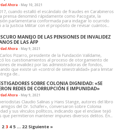
rdad Ahora
-
May 10, 2021
017, cuando estalló el escándalo de fraudes en Carabineros
la prensa denominó rápidamente como Pacogate, la
sión parlamentaria conformada para indagar lo ocurrido
ó a la Justicia Militar con el propósito de revisar cuántos...
OSCURO MANEJO DE LAS PENSIONES DE INVALIDEZ
ANOS DE LAS AFP
rdad Ahora
-
May 9, 2021
 Carlos Pizarro, presidente de la Fundación Valídame,
icó los cuestionamientos al proceso de otorgamiento de
iones de invalidez por las administradoras de fondos,
lando que existe un «control de siniestralidad» para limitar
trega de...
ESTIGADORES SOBRE COLONIA DIGNIDAD: «SE
IERON REDES DE CORRUPCIÓN E IMPUNIDAD»
rdad Ahora
-
May 9, 2021
periodistas Claudio Salinas y Hans Stange, autores del libro
 amigos del Dr. Schäfer», conversaron sobre Colonia
dad y sus vínculos políticos, indicando que el enclave tejió
s que permitieron mantener impunes diversos delitos. En...
1
2
3
4
5
…
22
Siguiente »