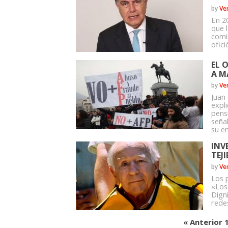
by
Ve
En 2
que 
comi
ofici
EL 
A M
by
Ve
Juan
expl
pens
seña
su en
INV
TEJ
by
Ve
Los 
«Los
Digni
rede
« Anterior