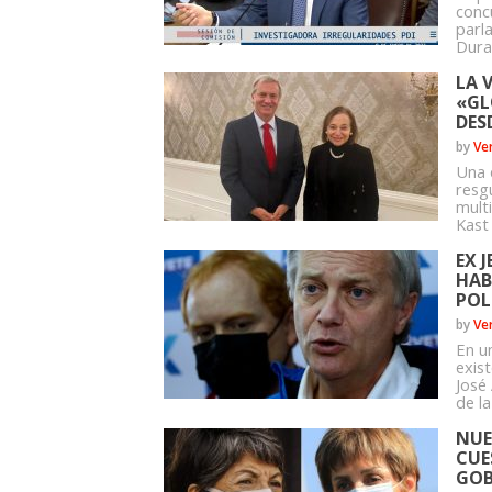
conc
parla
Duran
LA 
«GL
DES
by
Ve
Una d
resg
mult
Kast
EX 
HAB
POL
by
Ve
En u
exis
José
de l
NUE
CUE
GOB