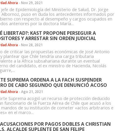
rdad Ahora
-
Nov 29, 2021
 jefe de Epidemiología del Ministerio de Salud, Dr. Jorge
 Albornoz, puso en duda los antecedentes informados por
obierno con respecto al desempeño y cargos ocupados en
odos anteriores por la doctora María...
É LIBERTAD?: KAST PROPONE PERSEGUIR A
SITORES Y ARRESTAR SIN ORDEN JUDICIAL
rdad Ahora
-
Nov 28, 2021
o de criticar las propuestas económicas de José Antonio
y plantear que Chile tendría una carga tributaria
valente a la África subsahariana durante un eventual
erno del candidato, el ex ministro de Hacienda, Nicolás
uirre,...
TE SUPREMA ORDENA A LA FACH SUSPENDER
IRO DE CABO SEGUNDO QUE DENUNCIÓ ACOSO
rdad Ahora
-
Ago 21, 2021
orte Suprema acogió un recurso de protección deducido
un funcionario de la Fuerza Aérea de Chile que acusó a los
s mandos de su institución de cometer «actos arbitrarios e
les» en el marco...
 ACUSACIONES POR PAGOS DOBLES A CHRISTIAN
LS, ALCALDE SUPLENTE DE SAN FELIPE