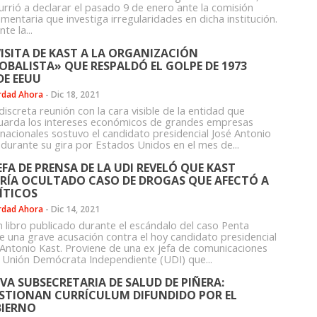
urrió a declarar el pasado 9 de enero ante la comisión
mentaria que investiga irregularidades en dicha institución.
te la...
VISITA DE KAST A LA ORGANIZACIÓN
OBALISTA» QUE RESPALDÓ EL GOLPE DE 1973
DE EEUU
rdad Ahora
-
Dic 18, 2021
iscreta reunión con la cara visible de la entidad que
uarda los intereses económicos de grandes empresas
inacionales sostuvo el candidato presidencial José Antonio
 durante su gira por Estados Unidos en el mes de...
JEFA DE PRENSA DE LA UDI REVELÓ QUE KAST
RÍA OCULTADO CASO DE DROGAS QUE AFECTÓ A
ÍTICOS
rdad Ahora
-
Dic 14, 2021
n libro publicado durante el escándalo del caso Penta
te una grave acusación contra el hoy candidato presidencial
 Antonio Kast. Proviene de una ex jefa de comunicaciones
a Unión Demócrata Independiente (UDI) que...
VA SUBSECRETARIA DE SALUD DE PIÑERA:
STIONAN CURRÍCULUM DIFUNDIDO POR EL
IERNO