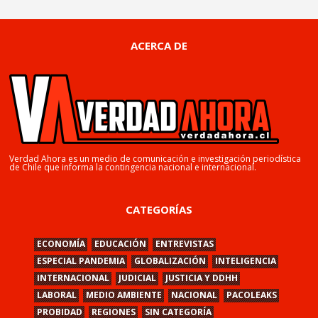
ACERCA DE
Verdad Ahora es un medio de comunicación e investigación periodística
de Chile que informa la contingencia nacional e internacional.
CATEGORÍAS
ECONOMÍA
EDUCACIÓN
ENTREVISTAS
ESPECIAL PANDEMIA
GLOBALIZACIÓN
INTELIGENCIA
INTERNACIONAL
JUDICIAL
JUSTICIA Y DDHH
LABORAL
MEDIO AMBIENTE
NACIONAL
PACOLEAKS
PROBIDAD
REGIONES
SIN CATEGORÍA