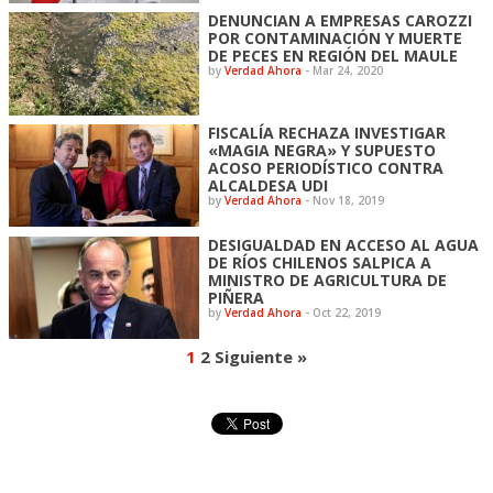
DENUNCIAN A EMPRESAS CAROZZI
POR CONTAMINACIÓN Y MUERTE
DE PECES EN REGIÓN DEL MAULE
by
Verdad Ahora
-
Mar 24, 2020
FISCALÍA RECHAZA INVESTIGAR
«MAGIA NEGRA» Y SUPUESTO
ACOSO PERIODÍSTICO CONTRA
ALCALDESA UDI
by
Verdad Ahora
-
Nov 18, 2019
DESIGUALDAD EN ACCESO AL AGUA
DE RÍOS CHILENOS SALPICA A
MINISTRO DE AGRICULTURA DE
PIÑERA
by
Verdad Ahora
-
Oct 22, 2019
1
2
Siguiente »