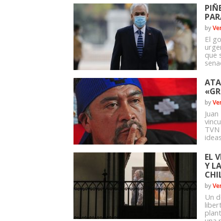
PIÑ
PAR
by
Ve
El g
urge
que 
senad
ATA
«GR
by
Ve
Juan
vinc
TVN 
ideas
EL 
Y L
CHI
by
Ve
Un d
liber
plant
una r