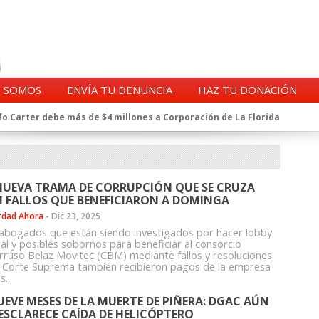
S SOMOS
ENVÍA TU DENUNCIA
HAZ TU DONACIÓN
o Carter debe más de $4 millones a Corporación de La Florida
gentes de la CIA en Chile tras archivos desclasificados por Trump
a exprefecto de Carabineros de Talca por supuesto fraude al
 complican al Alto Mando de la PDI
eligencia de Carabineros en el ajedrez del caso Huracán
NUEVA TRAMA DE CORRUPCIÓN QUE SE CRUZA
 a imputado en caso Huracán, según chats en poder de la Fiscalía
 FALLOS QUE BENEFICIARON A DOMINGA
n y vínculos con jueces del Grupo Arauco de Angelini
rdad Ahora
-
Dic 23, 2025
n Dipolcar: La denuncia que Carabineros ignoró
abogados que están siendo investigados por hacer lobby
Estado a Clínica Las Condes, vinculada al ministro Jaime Mañalich
ial y posibles sobornos para beneficiar al consorcio
orruso Belaz Movitec (CBM) mediante fallos y resoluciones
ueldos de oficiales de la FACH recontratados por la DGAC
a Corte Suprema también recibieron pagos de la empresa
...
UEVE MESES DE LA MUERTE DE PIÑERA: DGAC AÚN
ESCLARECE CAÍDA DE HELICÓPTERO