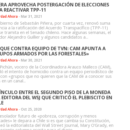
ERA APROVECHA POSTERGACIÓN DE ELECCIONES
A REACTIVAR TPP-11
rdad Ahora
-
Mar 31, 2021
obierno de Sebastián Piñera, por cuarta vez, renovó suma
ncia a la ratificación del Acuerdo Transpacífico (TPP-11)
se tramita en el Senado chileno. Hace algunas semanas, el
or Alejandro Guillier y algunos candidatos a...
QUE CONTRA EQUIPO DE TVN: CAM APUNTA A
UPOS ARMADOS POR LAS FORESTALES»
rdad Ahora
-
Mar 30, 2021
 Pichún, vocero de la Coordinadora Arauco Malleco (CAM),
uló el intento de homicidio contra un equipo periodístico de
con «grupos que no quieren que la CAM dé a conocer sus
 en un canal...
VÍNCULO ENTRE EL SEGUNDO PISO DE LA MONEDA
A EDITORA DEL WSJ QUE CRITICÓ EL PLEBISCITO EN
LE
rdad Ahora
-
Oct 25, 2020
esolador futuro de «pobreza, corrupción y menos
tades» le depara a Chile si es que cambia su Constitución,
eó la editorialista del Wall Street Journal, Mary O’Grady, en
eciente columna escrita para el diario...