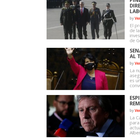
PIÑ
DIR
LAB
by
Ve
El p
de la
inves
de Ge
SEN
AL 
by
Ve
La n
aseg
es u
conve
ESP
REM
by
Ve
La C
para 
actu
Alber