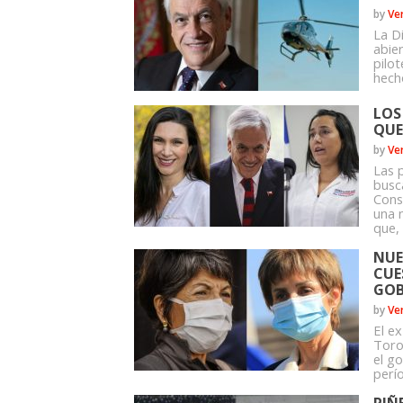
by
Ve
La D
abier
pilo
hech
LOS
QUE
by
Ve
Las 
busc
Cons
una 
que, 
NUE
CUE
GOB
by
Ve
El ex
Toro
el g
perí