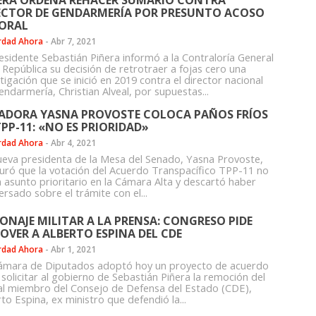
ERA ORDENA REHACER SUMARIO CONTRA
ECTOR DE GENDARMERÍA POR PRESUNTO ACOSO
ORAL
rdad Ahora
-
Abr 7, 2021
residente Sebastián Piñera informó a la Contraloría General
 República su decisión de retrotraer a fojas cero una
tigación que se inició en 2019 contra el director nacional
ndarmería, Christian Alveal, por supuestas...
ADORA YASNA PROVOSTE COLOCA PAÑOS FRÍOS
TPP-11: «NO ES PRIORIDAD»
rdad Ahora
-
Abr 4, 2021
ueva presidenta de la Mesa del Senado, Yasna Provoste,
uró que la votación del Acuerdo Transpacífico TPP-11 no
n asunto prioritario en la Cámara Alta y descartó haber
rsado sobre el trámite con el...
IONAJE MILITAR A LA PRENSA: CONGRESO PIDE
OVER A ALBERTO ESPINA DEL CDE
rdad Ahora
-
Abr 1, 2021
ámara de Diputados adoptó hoy un proyecto de acuerdo
solicitar al gobierno de Sebastián Piñera la remoción del
al miembro del Consejo de Defensa del Estado (CDE),
to Espina, ex ministro que defendió la...