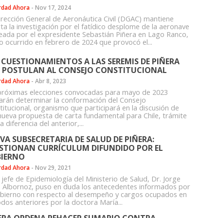
rdad Ahora
-
Nov 17, 2024
irección General de Aeronáutica Civil (DGAC) mantiene
ta la investigación por el fatídico desplome de la aeronave
teada por el expresidente Sebastián Piñera en Lago Ranco,
o ocurrido en febrero de 2024 que provocó el...
 CUESTIONAMIENTOS A LAS SEREMIS DE PIÑERA
 POSTULAN AL CONSEJO CONSTITUCIONAL
rdad Ahora
-
Abr 8, 2023
próximas elecciones convocadas para mayo de 2023
arán determinar la conformación del Consejo
titucional, organismo que participará en la discusión de
nueva propuesta de carta fundamental para Chile, trámite
a diferencia del anterior,...
VA SUBSECRETARIA DE SALUD DE PIÑERA:
STIONAN CURRÍCULUM DIFUNDIDO POR EL
IERNO
rdad Ahora
-
Nov 29, 2021
 jefe de Epidemiología del Ministerio de Salud, Dr. Jorge
 Albornoz, puso en duda los antecedentes informados por
obierno con respecto al desempeño y cargos ocupados en
odos anteriores por la doctora María...