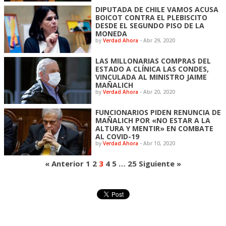
DIPUTADA DE CHILE VAMOS ACUSA
BOICOT CONTRA EL PLEBISCITO
DESDE EL SEGUNDO PISO DE LA
MONEDA
by
Verdad Ahora
-
Abr 29, 2020
LAS MILLONARIAS COMPRAS DEL
ESTADO A CLÍNICA LAS CONDES,
VINCULADA AL MINISTRO JAIME
MAÑALICH
by
Verdad Ahora
-
Abr 20, 2020
FUNCIONARIOS PIDEN RENUNCIA DE
MAÑALICH POR «NO ESTAR A LA
ALTURA Y MENTIR» EN COMBATE
AL COVID-19
by
Verdad Ahora
-
Abr 10, 2020
« Anterior
1
2
3
4
5
…
25
Siguiente »