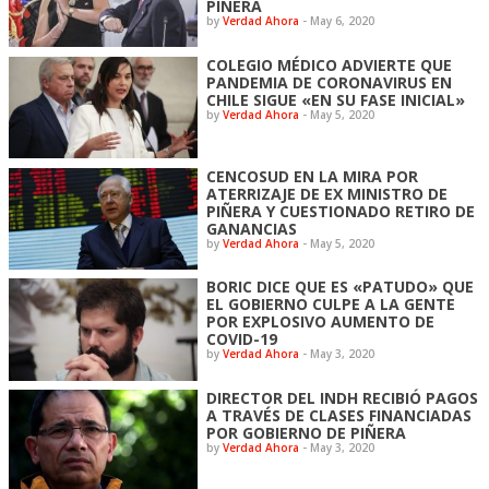
PIÑERA
by
Verdad Ahora
-
May 6, 2020
COLEGIO MÉDICO ADVIERTE QUE
PANDEMIA DE CORONAVIRUS EN
CHILE SIGUE «EN SU FASE INICIAL»
by
Verdad Ahora
-
May 5, 2020
CENCOSUD EN LA MIRA POR
ATERRIZAJE DE EX MINISTRO DE
PIÑERA Y CUESTIONADO RETIRO DE
GANANCIAS
by
Verdad Ahora
-
May 5, 2020
BORIC DICE QUE ES «PATUDO» QUE
EL GOBIERNO CULPE A LA GENTE
POR EXPLOSIVO AUMENTO DE
COVID-19
by
Verdad Ahora
-
May 3, 2020
DIRECTOR DEL INDH RECIBIÓ PAGOS
A TRAVÉS DE CLASES FINANCIADAS
POR GOBIERNO DE PIÑERA
by
Verdad Ahora
-
May 3, 2020