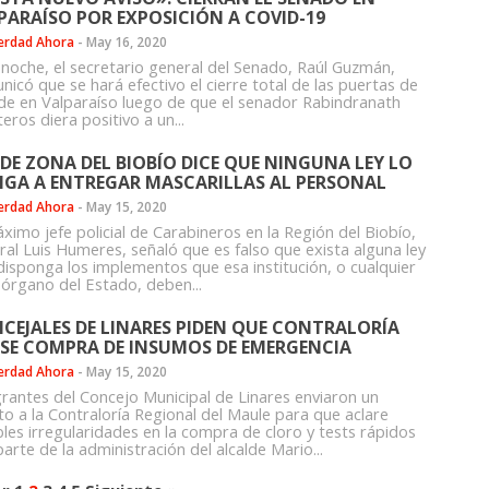
PARAÍSO POR EXPOSICIÓN A COVID-19
erdad Ahora
-
May 16, 2020
 noche, el secretario general del Senado, Raúl Guzmán,
nicó que se hará efectivo el cierre total de las puertas de
ede en Valparaíso luego de que el senador Rabindranath
eros diera positivo a un...
E DE ZONA DEL BIOBÍO DICE QUE NINGUNA LEY LO
IGA A ENTREGAR MASCARILLAS AL PERSONAL
erdad Ahora
-
May 15, 2020
ximo jefe policial de Carabineros en la Región del Biobío,
ral Luis Humeres, señaló que es falso que exista alguna ley
disponga los implementos que esa institución, o cualquier
 órgano del Estado, deben...
CEJALES DE LINARES PIDEN QUE CONTRALORÍA
ISE COMPRA DE INSUMOS DE EMERGENCIA
erdad Ahora
-
May 15, 2020
grantes del Concejo Municipal de Linares enviaron un
to a la Contraloría Regional del Maule para que aclare
bles irregularidades en la compra de cloro y tests rápidos
arte de la administración del alcalde Mario...