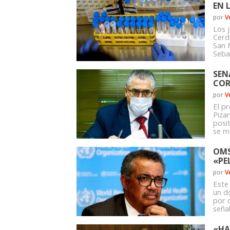
EN 
por
V
Los 
Cerd
San 
Sebas
SEN
COR
por
V
El p
Piza
posi
se ma
OMS
«PE
por
V
Este
un d
por 
señal
«HA