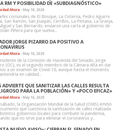
LA RM Y POSIBILIDAD DE «SUBDIAGNÓSTICO»
erdad Ahora
-
May 18, 2020
jefes comunales de El Bosque, La Cisterna, Pedro Aguirre
a, San Ramón, San Joaquín, Cerrillos, La Pintana, La Granja,
Miguel y San Bernardo, enviaron una carta al gobierno de
tián Piñera para que vuelva...
ADOR JORGE PIZARRO DA POSITIVO A
ONAVIRUS
erdad Ahora
-
May 16, 2020
residente de la Comisión de Hacienda del Senado, Jorge
rro (DC), es el segundo miembro de la Cámara Alta en dar
tivo a un examen de Covid-19, aunque hasta el momento
ntendría en calidad...
 ADVIERTE QUE SANITIZAR LAS CALLES RESULTA
LIGROSO PARA LA POBLACIÓN» Y «POCO EFICAZ»
erdad Ahora
-
May 16, 2020
 sábado, la Organización Mundial de la Salud (OMS) emitió
ocumento que cuestiona la sanitización de calles realizada
distintos gobiernos locales para combatir la pandemia,
ando que no sirve para eliminar el coronavirus y...
STA NUEVO AVISO»: CIERRAN EL SENADO EN