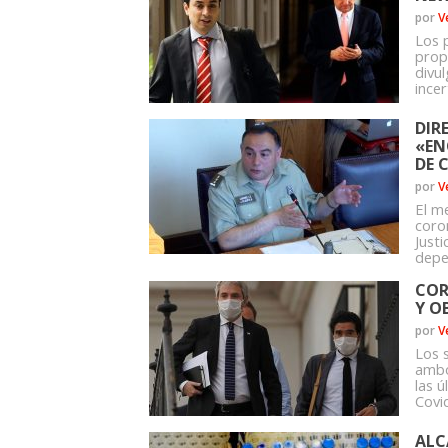
por
V
Los 
prop
divu
incer
DIR
«EN
DE 
por
V
El me
coro
Justi
depe
COR
Y O
por
V
Los 
ambo
las 
Covid
ALC