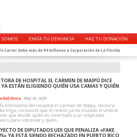
S SOMOS
ENVÍA TU DENUNCIA
HAZ TU DONACIÓN
o Carter debe más de $4 millones a Corporación de La Florida
gentes de la CIA en Chile tras archivos desclasificados por Trump
a exprefecto de Carabineros de Talca por supuesto fraude al
 complican al Alto Mando de la PDI
eligencia de Carabineros en el ajedrez del caso Huracán
TORA DE HOSPITAL EL CARMEN DE MAIPÚ DICE
 a imputado en caso Huracán, según chats en poder de la Fiscalía
 YA ESTÁN ELIGIENDO QUIÉN USA CAMAS Y QUIÉN
n y vínculos con jueces del Grupo Arauco de Angelini
n Dipolcar: La denuncia que Carabineros ignoró
erdad Ahora
-
May 26, 2020
Estado a Clínica Las Condes, vinculada al ministro Jaime Mañalich
efa intensivista del Hospital El Carmen de Maipú, doctora
dia Vega, reconoció que el recinto ya ha cruzado el umbral
ueldos de oficiales de la FACH recontratados por la DGAC
ener que decidir quién es conectado a un respirador
ico para sobrevivir y quién...
YECTO DE DIPUTADOS UDI QUE PENALIZA «FAKE
S» YA ESTÁ SIENDO RECHAZADO EN PUERTO RICO