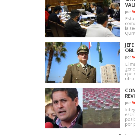
VAL
por
V
Esta
comu
la s
Quint
JEF
OBL
por
V
El má
gene
que 
otro
CON
REV
por
V
Inte
escri
posi
por p