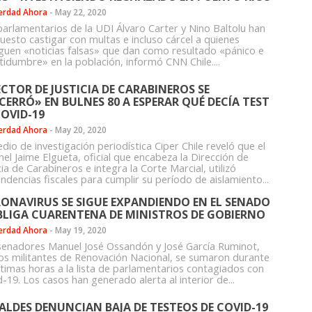
erdad Ahora
-
May 22, 2020
parlamentarios de la UDI Álvaro Carter y Nino Baltolu han
uesto castigar con multas e incluso cárcel a quienes
lguen «noticias falsas» que dan como resultado «pánico e
tidumbre» en la población, informó CNN Chile....
ECTOR DE JUSTICIA DE CARABINEROS SE
CERRÓ» EN BULNES 80 A ESPERAR QUÉ DECÍA TEST
COVID-19
erdad Ahora
-
May 20, 2020
dio de investigación periodística Ciper Chile reveló que el
nel Jaime Elgueta, oficial que encabeza la Dirección de
cia de Carabineros e integra la Corte Marcial, utilizó
ndencias fiscales para cumplir su período de aislamiento...
ONAVIRUS SE SIGUE EXPANDIENDO EN EL SENADO
BLIGA CUARENTENA DE MINISTROS DE GOBIERNO
erdad Ahora
-
May 19, 2020
senadores Manuel José Ossandón y José García Ruminot,
s militantes de Renovación Nacional, se sumaron durante
últimas horas a la lista de parlamentarios contagiados con
-19. Los casos han generado alerta al interior de...
ALDES DENUNCIAN BAJA DE TESTEOS DE COVID-19