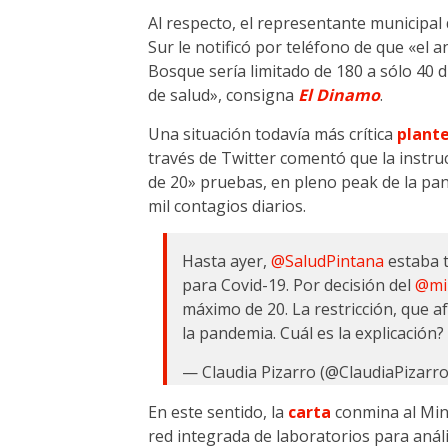
Al respecto, el representante municipal 
Sur le notificó por teléfono de que «el 
Bosque sería limitado de 180 a sólo 40 di
de salud», consigna
El Dinamo
.
Una situación todavía más crítica
plant
través de Twitter comentó que la instr
de 20» pruebas, en pleno peak de la p
mil contagios diarios.
Hasta ayer,
@SaludPintana
estaba 
para Covid-19. Por decisión del
@min
máximo de 20. La restricción, que af
la pandemia. Cuál es la explicación
— Claudia Pizarro (@ClaudiaPizarr
En este sentido, la
carta
conmina al Mins
red integrada de laboratorios para aná