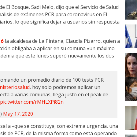
de El Bosque, Sadi Melo, dijo que el Servicio de Salud
análisis de exámenes PCR para coronavirus en El
arios, lo que significa dejar a usuarios sin respuesta
eó
la alcaldesa de La Pintana, Claudia Pizarro, quien a
ucción obligaba a aplicar en su comuna «un máximo
andemia que este lunes superó nuevamente los dos
tomando un promedio diario de 100 tests PCR
isteriosalud
, hoy solo podremos aplicar un
ecta a varias comunas, llega justo en el peak de
?
pic.twitter.com/rMHLXPi82n
o)
May 17, 2020
al a «que se constituya, con extrema urgencia, una
lisis de PCR, de la misma forma como está operando