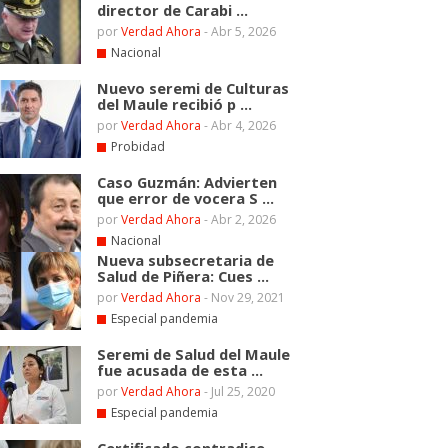
director de Carabi ...
por
Verdad Ahora
-
Abr 5, 2026
Nacional
Nuevo seremi de Culturas
del Maule recibió p ...
por
Verdad Ahora
-
Abr 4, 2026
Probidad
Caso Guzmán: Advierten
que error de vocera S ...
por
Verdad Ahora
-
Abr 2, 2026
Nacional
Nueva subsecretaria de
Salud de Piñera: Cues ...
por
Verdad Ahora
-
Nov 29, 2021
Especial pandemia
Seremi de Salud del Maule
fue acusada de esta ...
por
Verdad Ahora
-
Jul 25, 2020
Especial pandemia