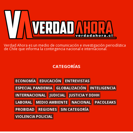
Verdad Ahora es un medio de comunicación e investigación periodística
de Chile que informa la contingencia nacional e internacional.
CATEGORÍAS
ECONOMÍA
EDUCACIÓN
ENTREVISTAS
ESPECIAL PANDEMIA
GLOBALIZACIÓN
INTELIGENCIA
INTERNACIONAL
JUDICIAL
JUSTICIA Y DDHH
LABORAL
MEDIO AMBIENTE
NACIONAL
PACOLEAKS
PROBIDAD
REGIONES
SIN CATEGORÍA
VIOLENCIA POLICIAL