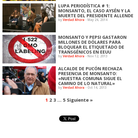
LUPA PERIODÍSTICA # 1:
MONSANTO, EL CASO AYSÉN Y LA
MUERTE DEL PRESIDENTE ALLENDE
by
Verdad Ahora
-
May 24, 2014
MONSANTO Y PEPSI GASTARON
MILLONES DE DÓLARES PARA
BLOQUEAR EL ETIQUETADO DE
TRANSGÉNICOS EN EEUU
by
Verdad Ahora
-
Nov 12, 2013
ALCALDE DE PUCÓN RECHAZA
PRESENCIA DE MONSANTO:
«NUESTRA COMUNA SIGUE EL
CAMINO DE LO NATURAL»
by
Verdad Ahora
-
Oct 14, 2013
1
2
3
…
5
Siguiente »