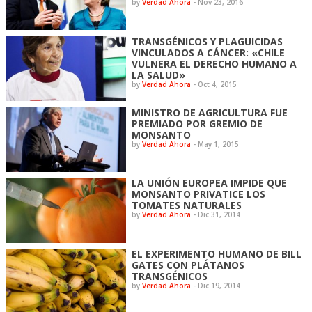
by
Verdad Ahora
-
Nov 23, 2016
TRANSGÉNICOS Y PLAGUICIDAS
VINCULADOS A CÁNCER: «CHILE
VULNERA EL DERECHO HUMANO A
LA SALUD»
by
Verdad Ahora
-
Oct 4, 2015
MINISTRO DE AGRICULTURA FUE
PREMIADO POR GREMIO DE
MONSANTO
by
Verdad Ahora
-
May 1, 2015
LA UNIÓN EUROPEA IMPIDE QUE
MONSANTO PRIVATICE LOS
TOMATES NATURALES
by
Verdad Ahora
-
Dic 31, 2014
EL EXPERIMENTO HUMANO DE BILL
GATES CON PLÁTANOS
TRANSGÉNICOS
by
Verdad Ahora
-
Dic 19, 2014