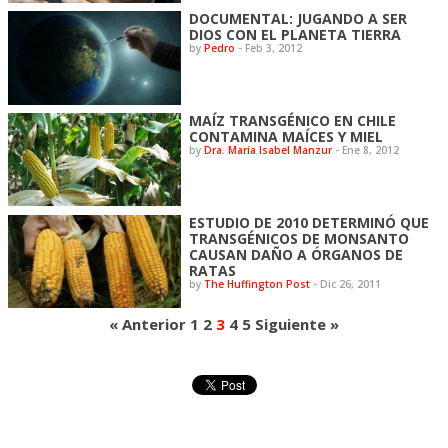
DOCUMENTAL: JUGANDO A SER
DIOS CON EL PLANETA TIERRA
by
Pedro
-
Feb 3, 2012
MAÍZ TRANSGÉNICO EN CHILE
CONTAMINA MAÍCES Y MIEL
by
Dra. María Isabel Manzur
-
Ene 8, 2012
ESTUDIO DE 2010 DETERMINÓ QUE
TRANSGÉNICOS DE MONSANTO
CAUSAN DAÑO A ÓRGANOS DE
RATAS
by
The Huffington Post
-
Dic 26, 2011
« Anterior
1
2
3
4
5
Siguiente »