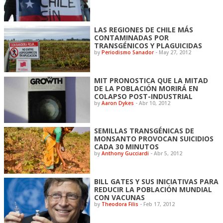
LAS REGIONES DE CHILE MÁS
CONTAMINADAS POR
TRANSGÉNICOS Y PLAGUICIDAS
by
Periodismo Sanador
-
May 27, 2012
MIT PRONOSTICA QUE LA MITAD
DE LA POBLACIÓN MORIRÁ EN
COLAPSO POST-INDUSTRIAL
by
Aaron Dykes
-
Abr 10, 2012
SEMILLAS TRANSGÉNICAS DE
MONSANTO PROVOCAN SUICIDIOS
CADA 30 MINUTOS
by
Anthony Gucciardi
-
Abr 5, 2012
BILL GATES Y SUS INICIATIVAS PARA
REDUCIR LA POBLACIÓN MUNDIAL
CON VACUNAS
by
Theodora Filis
-
Feb 17, 2012