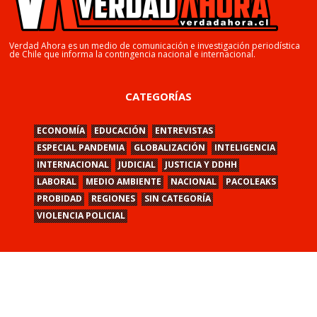
Verdad Ahora es un medio de comunicación e investigación periodística
de Chile que informa la contingencia nacional e internacional.
CATEGORÍAS
ECONOMÍA
EDUCACIÓN
ENTREVISTAS
ESPECIAL PANDEMIA
GLOBALIZACIÓN
INTELIGENCIA
INTERNACIONAL
JUDICIAL
JUSTICIA Y DDHH
LABORAL
MEDIO AMBIENTE
NACIONAL
PACOLEAKS
PROBIDAD
REGIONES
SIN CATEGORÍA
VIOLENCIA POLICIAL