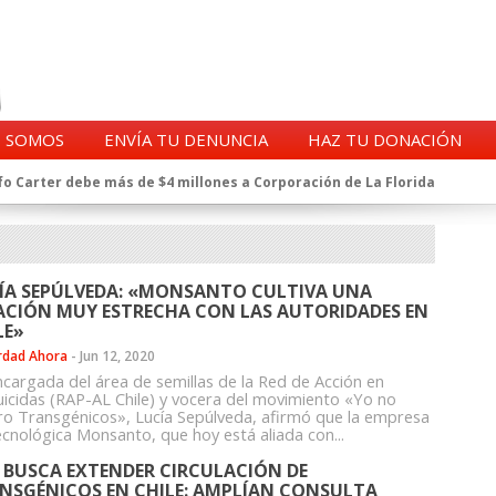
S SOMOS
ENVÍA TU DENUNCIA
HAZ TU DONACIÓN
o Carter debe más de $4 millones a Corporación de La Florida
gentes de la CIA en Chile tras archivos desclasificados por Trump
a exprefecto de Carabineros de Talca por supuesto fraude al
 complican al Alto Mando de la PDI
eligencia de Carabineros en el ajedrez del caso Huracán
ÍA SEPÚLVEDA: «MONSANTO CULTIVA UNA
 a imputado en caso Huracán, según chats en poder de la Fiscalía
ACIÓN MUY ESTRECHA CON LAS AUTORIDADES EN
n y vínculos con jueces del Grupo Arauco de Angelini
LE»
n Dipolcar: La denuncia que Carabineros ignoró
rdad Ahora
-
Jun 12, 2020
Estado a Clínica Las Condes, vinculada al ministro Jaime Mañalich
ncargada del área de semillas de la Red de Acción en
uicidas (RAP-AL Chile) y vocera del movimiento «Yo no
ueldos de oficiales de la FACH recontratados por la DGAC
ro Transgénicos», Lucía Sepúlveda, afirmó que la empresa
ecnológica Monsanto, que hoy está aliada con...
 BUSCA EXTENDER CIRCULACIÓN DE
NSGÉNICOS EN CHILE: AMPLÍAN CONSULTA