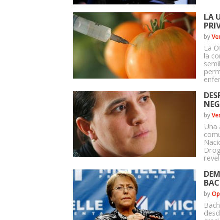
LA 
PRI
by
Ve
La O
la c
semi
perm
enfe
DES
NEG
by
Ve
Una 
comun
Naci
Drog
revel
DEM
BAC
by
Op
Bach
desd