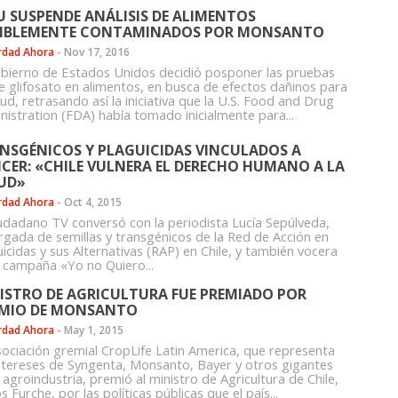
U SUSPENDE ANÁLISIS DE ALIMENTOS
IBLEMENTE CONTAMINADOS POR MONSANTO
rdad Ahora
-
Nov 17, 2016
obierno de Estados Unidos decidió posponer las pruebas
e glifosato en alimentos, en busca de efectos dañinos para
lud, retrasando así la iniciativa que la U.S. Food and Drug
nistration (FDA) había tomado inicialmente para...
NSGÉNICOS Y PLAGUICIDAS VINCULADOS A
CER: «CHILE VULNERA EL DERECHO HUMANO A LA
UD»
rdad Ahora
-
Oct 4, 2015
iudadano TV conversó con la periodista Lucía Sepúlveda,
rgada de semillas y transgénicos de la Red de Acción en
icidas y sus Alternativas (RAP) en Chile, y también vocera
a campaña «Yo no Quiero...
ISTRO DE AGRICULTURA FUE PREMIADO POR
MIO DE MONSANTO
rdad Ahora
-
May 1, 2015
sociación gremial CropLife Latin America, que representa
intereses de Syngenta, Monsanto, Bayer y otros gigantes
 agroindustria, premió al ministro de Agricultura de Chile,
s Furche, por las políticas públicas que el país...