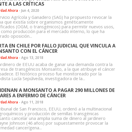
NTE A LAS CRÍTICAS
rdad Ahora
-
Jun 4, 2020
ervicio Agrícola y Ganadero (SAG) ha propuesto revocar la
a que existía sobre organismos genéticamente
ficados (OGM, o transgénicos) para permitir nuevos usos,
s como producción para el mercado interno, lo que ha
rado oposición...
RTA EN CHILE POR FALLO JUDICIAL QUE VINCULA A
SANTO CON EL CÁNCER
rdad Ahora
-
Ago 13, 2018
ardinero de EEUU acaba de ganar una demanda contra la
esa de transgénicos Monsanto, a la que atribuye el cáncer
padece. El histórico proceso fue monitoreado por la
dista Lucía Sepúlveda, investigadora de la...
DENAN A MONSANTO A PAGAR 290 MILLONES DE
ARES A ENFERMO DE CÁNCER
rdad Ahora
-
Ago 11, 2018
ribunal de San Francisco, EEUU, ordenó a la multinacional
groquímicos y producción de semillas transgénicas
anto cancelar una amplia suma de dinero al jardinero
yne Johnson (46 años) por supuestamente provocar la
rmedad cancerígena...