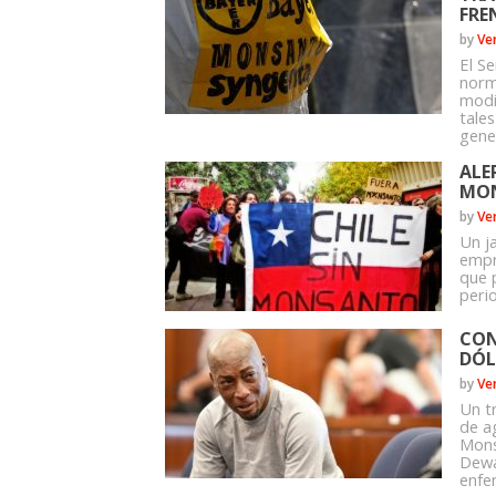
FRE
by
Ve
El S
norm
modi
tale
gene
ALE
MON
by
Ve
Un j
empr
que 
perio
CON
DÓL
by
Ve
Un t
de a
Mons
Dewa
enfe