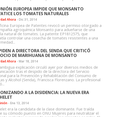
UNIÓN EUROPEA IMPIDE QUE MONSANTO
VATICE LOS TOMATES NATURALES
rdad Ahora
-
Dic 31, 2014
ficina Europea de Patentes revocó un permiso otorgado a
ompañía agroquímica Monsanto para adueñarse de una
lla natural de tomates. La patente EP1812575, que
itía controlar una cosecha de tomates resistentes a una
rmedad...
PIDEN A DIRECTORA DEL SENDA QUE CRITICÓ
OCIO DE MARIHUANA DE MONSANTO
rdad Ahora
-
Mar 18, 2014
ambigua explicación circuló ayer por diversos medios de
icación tras el despido de la directora del Servicio
onal para la Prevención y Rehabilitación del Consumo de
as y Alcohol (Senda), Francisca Florenzano. La profesional
ó...
ONIZANDO A LA DISIDENCIA: LA NUEVA ERA
HELET
inión
-
Ene 13, 2014
elet era la candidata de la clase dominante. Fue traída
e su cómodo puesto en ONU Mujeres para neutralizar el