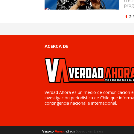
crec
prog
1
2
ACERCA DE
Verdad Ahora es un medio de comunicación e
investigación periodística de Chile que informa
contingencia nacional e internacional.
Verdad
Ahora
v3
por
Soluciones Libres