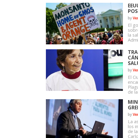
EEU
POS
by
Ve
El g
sobr
la sa
Admi
TRA
CÁN
SAL
by
Ve
El C
enca
Plagu
de l
MIN
GRE
by
Ve
La a
los 
de la
Carlo