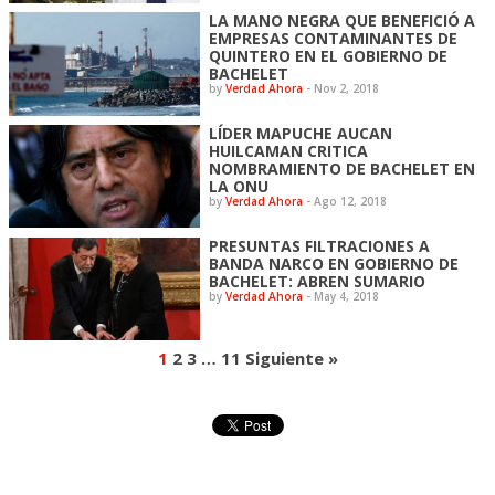
LA MANO NEGRA QUE BENEFICIÓ A
EMPRESAS CONTAMINANTES DE
QUINTERO EN EL GOBIERNO DE
BACHELET
by
Verdad Ahora
-
Nov 2, 2018
LÍDER MAPUCHE AUCAN
HUILCAMAN CRITICA
NOMBRAMIENTO DE BACHELET EN
LA ONU
by
Verdad Ahora
-
Ago 12, 2018
PRESUNTAS FILTRACIONES A
BANDA NARCO EN GOBIERNO DE
BACHELET: ABREN SUMARIO
by
Verdad Ahora
-
May 4, 2018
1
2
3
…
11
Siguiente »