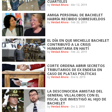
CUARTELES
by
Verdad Ahora
-
Abr 12, 2019
AMIGA PERSONAL DE BACHELET
HABRÍA RECIBIDO SOBRESUELDOS
by
Verdad Ahora
-
Feb 26, 2019
EL DÍA EN QUE MICHELLE BACHELET
CONTRIBUYÓ A LA CRISIS
HUMANITARIA EN HAITÍ
by
Verdad Ahora
-
Feb 22, 2019
CORTE ORDENA ABRIR SECRETOS
TRIBUTARIOS DE EX ENDESA EN
CASO DE PLATAS POLÍTICAS
by
Verdad Ahora
-
Ene 6, 2019
LA DESCONOCIDA AMISTAD DEL
GENERAL VILLALOBOS CON EL
FISCAL QUE INVESTIGÓ AL HIJO DE
BACHELET
by
Verdad Ahora
-
Dic 2, 2018