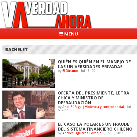
☰ MENU
BACHELET
QUIÉN ES QUIÉN EN EL MANEJO DE
LAS UNIVERSIDADES PRIVADAS
by
El Dínamo
-
Jul 18, 2011
OFERTA DEL PRESIMIENTE, LETRA
CHICA Y MINISTRO DE
DEFRAUDACIÓN
by
Ariel Zúñiga | Violencia y control social
-
Jul
6, 2011
EL CASO LA POLAR ES UN FRAUDE
DEL SISTEMA FINANCIERO CHILENO
by
Andrés Figueroa Cornejo
-
Jun 30, 2011