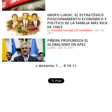
GRUPO LUKSIC: EL ESTRATÉGICO
POSICIONAMIENTO ECONÓMICO Y
POLÍTICO DE LA FAMILIA MÁS RICA
DE CHILE
by
Cristobal Cornejo | El Ciudadano
-
Abr 24,
2011
PIÑERA PROFUNDIZA EL
GLOBALISMO EN APEC
by
R.V.
-
Abr 16, 2011
« Anterior
1
…
9
10
11