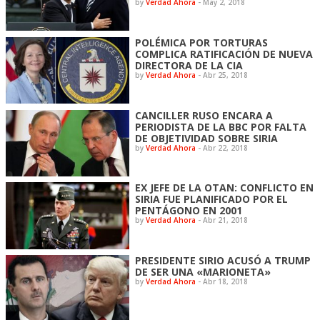
by
Verdad Ahora
-
May 2, 2018
POLÉMICA POR TORTURAS
COMPLICA RATIFICACIÓN DE NUEVA
DIRECTORA DE LA CIA
by
Verdad Ahora
-
Abr 25, 2018
CANCILLER RUSO ENCARA A
PERIODISTA DE LA BBC POR FALTA
DE OBJETIVIDAD SOBRE SIRIA
by
Verdad Ahora
-
Abr 22, 2018
EX JEFE DE LA OTAN: CONFLICTO EN
SIRIA FUE PLANIFICADO POR EL
PENTÁGONO EN 2001
by
Verdad Ahora
-
Abr 21, 2018
PRESIDENTE SIRIO ACUSÓ A TRUMP
DE SER UNA «MARIONETA»
by
Verdad Ahora
-
Abr 18, 2018