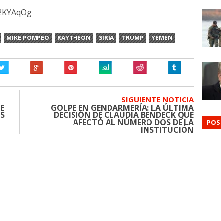
J2KYAqOg
MIKE POMPEO
RAYTHEON
SIRIA
TRUMP
YEMEN
SIGUIENTE NOTICIA
E
GOLPE EN GENDARMERÍA: LA ÚLTIMA
-S
DECISIÓN DE CLAUDIA BENDECK QUE
AFECTÓ AL NÚMERO DOS DE LA
POS
INSTITUCIÓN