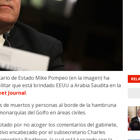
retario de Estado Mike Pompeo (en la imagen) ha
REL
ilitar que está brindado EEUU a Arabia Saudita en la
eet Journal
.
ras de muertos y personas al borde de la hambruna
narquías del Golfo en áreas civiles.
 optado por no acoger los comentarios del gabinete,
ativo encabezado por el subsecretario Charles
amentista Raytheon, la cual está lucrando con la