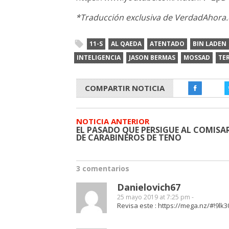
*Traducción exclusiva de VerdadAhora.
11-S
AL QAEDA
ATENTADO
BIN LADEN
INTELIGENCIA
JASON BERMAS
MOSSAD
TE
COMPARTIR NOTICIA
NOTICIA ANTERIOR
EL PASADO QUE PERSIGUE AL COMISA
DE CARABINEROS DE TENO
3 comentarios
Danielovich67
25 mayo 2019 at 7:25 pm -
Revisa este :
https://mega.nz/#!9l