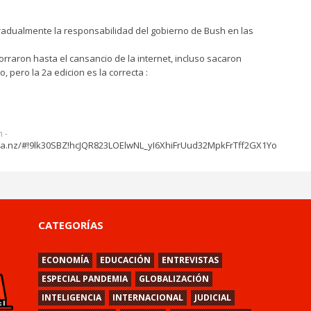
adualmente la responsabilidad del gobierno de Bush en las
rraron hasta el cansancio de la internet, incluso sacaron
 pero la 2a edicion es la correcta :
 -
ga.nz/#!9lk30SBZ!hcJQR823LOElwNL_yI6XhiFrUud32MpkFrTff2GX1Yo
CATEGORÍAS
ECONOMÍA
EDUCACIÓN
ENTREVISTAS
ESPECIAL PANDEMIA
GLOBALIZACIÓN
INTELIGENCIA
INTERNACIONAL
JUDICIAL