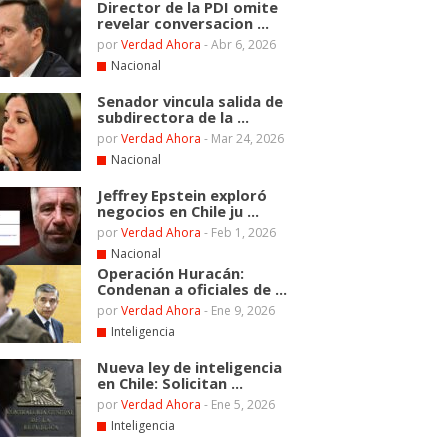
Director de la PDI omite
revelar conversacion ...
por
Verdad Ahora
-
Abr 6, 2026
Nacional
Senador vincula salida de
subdirectora de la ...
por
Verdad Ahora
-
Mar 24, 2026
Nacional
Jeffrey Epstein exploró
negocios en Chile ju ...
por
Verdad Ahora
-
Feb 1, 2026
Nacional
Operación Huracán:
Condenan a oficiales de ...
por
Verdad Ahora
-
Ene 9, 2026
Inteligencia
Nueva ley de inteligencia
en Chile: Solicitan ...
por
Verdad Ahora
-
Ene 5, 2026
Inteligencia