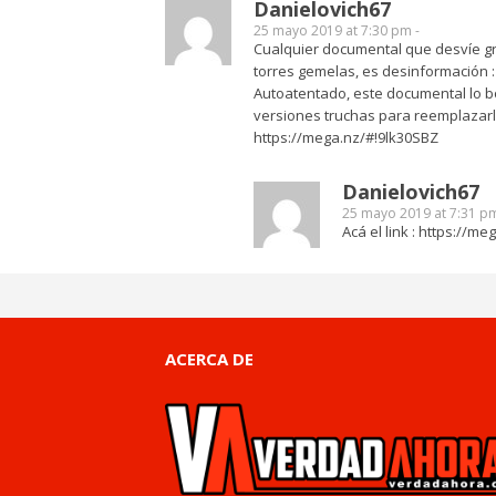
Danielovich67
25 mayo 2019 at 7:30 pm -
Cualquier documental que desvíe gr
torres gemelas, es desinformación :
Autoatentado, este documental lo bo
versiones truchas para reemplazarlo,
https://mega.nz/#!9lk30SBZ
Danielovich67
25 mayo 2019 at 7:31 pm
Acá el link :
https://me
ACERCA DE