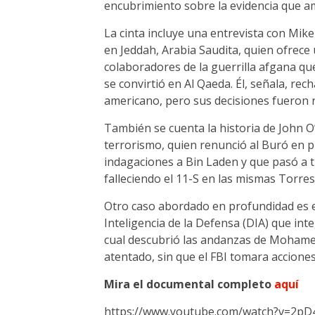
encubrimiento sobre la evidencia que a
La cinta incluye una entrevista con Mi
en Jeddah, Arabia Saudita, quien ofrece 
colaboradores de la guerrilla afgana qu
se convirtió en Al Qaeda. Él, señala, rec
americano, pero sus decisiones fueron r
También se cuenta la historia de John O’
terrorismo, quien renunció al Buró en 
indagaciones a Bin Laden y que pasó a 
falleciendo el 11-S en las mismas Torre
Otro caso abordado en profundidad es el
Inteligencia de la Defensa (DIA) que in
cual descubrió las andanzas de Mohamed
atentado, sin que el FBI tomara accione
Mira el documental completo
aquí
https://www.youtube.com/watch?v=2p