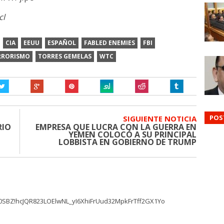
cl
CIA
EEUU
ESPAÑOL
FABLED ENEMIES
FBI
RRORISMO
TORRES GEMELAS
WTC
POS
SIGUIENTE NOTICIA
RIO
EMPRESA QUE LUCRA CON LA GUERRA EN
YEMEN COLOCÓ A SU PRINCIPAL
LOBBISTA EN GOBIERNO DE TRUMP
k30SBZ!hcJQR823LOElwNL_yI6XhiFrUud32MpkFrTff2GX1Yo