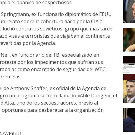
mplía el abanico de sospechosos.
ke Springmann, ex funcionario diplomático de EEUU
un relato sobre la cobertura dada por la CIA a
e luchó contra los soviéticos, grupo que más tarde
hazó visas a terroristas que viajaban al continente
evertidas por la Agencia.
Neil, ex funcionario del FBI especializado en
protesta por los impedimentos que sufrían sus
trabajar como encargado de seguridad del WTC,
s Gemelas.
 de Anthony Shaffer, ex oficial de la Agencia de
tegró un programa secreto llamado «Able Danger», el
 Atta, uno de los secuestradores, previo al
s oportunas para desbaratar a la organización.
D47WPjIpU