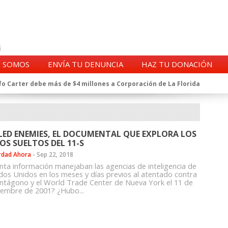
S SOMOS
ENVÍA TU DENUNCIA
HAZ TU DONACIÓN
o Carter debe más de $4 millones a Corporación de La Florida
gentes de la CIA en Chile tras archivos desclasificados por Trump
a exprefecto de Carabineros de Talca por supuesto fraude al
 complican al Alto Mando de la PDI
eligencia de Carabineros en el ajedrez del caso Huracán
LED ENEMIES, EL DOCUMENTAL QUE EXPLORA LOS
 a imputado en caso Huracán, según chats en poder de la Fiscalía
OS SUELTOS DEL 11-S
n y vínculos con jueces del Grupo Arauco de Angelini
rdad Ahora
-
Sep 22, 2018
n Dipolcar: La denuncia que Carabineros ignoró
nta información manejaban las agencias de inteligencia de
Estado a Clínica Las Condes, vinculada al ministro Jaime Mañalich
dos Unidos en los meses y días previos al atentado contra
entágono y el World Trade Center de Nueva York el 11 de
ueldos de oficiales de la FACH recontratados por la DGAC
iembre de 2001? ¿Hubo...