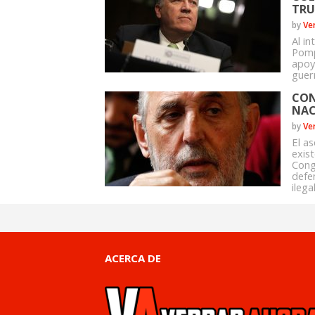
TR
by
Ve
Al in
Pomp
apoy
guer
CON
NAC
by
Ve
El a
exis
Cong
defe
ilega
ACERCA DE