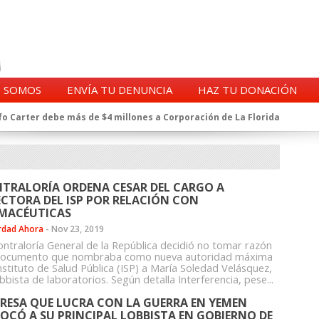
S SOMOS
ENVÍA TU DENUNCIA
HAZ TU DONACIÓN
o Carter debe más de $4 millones a Corporación de La Florida
gentes de la CIA en Chile tras archivos desclasificados por Trump
a exprefecto de Carabineros de Talca por supuesto fraude al
 complican al Alto Mando de la PDI
eligencia de Carabineros en el ajedrez del caso Huracán
TRALORÍA ORDENA CESAR DEL CARGO A
 a imputado en caso Huracán, según chats en poder de la Fiscalía
ECTORA DEL ISP POR RELACIÓN CON
n y vínculos con jueces del Grupo Arauco de Angelini
MACÉUTICAS
n Dipolcar: La denuncia que Carabineros ignoró
rdad Ahora
-
Nov 23, 2019
Estado a Clínica Las Condes, vinculada al ministro Jaime Mañalich
ontraloría General de la República decidió no tomar razón
documento que nombraba como nueva autoridad máxima
ueldos de oficiales de la FACH recontratados por la DGAC
nstituto de Salud Pública (ISP) a María Soledad Velásquez,
bbista de laboratorios. Según detalla Interferencia, pese...
RESA QUE LUCRA CON LA GUERRA EN YEMEN
OCÓ A SU PRINCIPAL LOBBISTA EN GOBIERNO DE