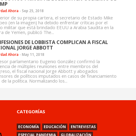
UMP
rdad Ahora
-
Sep 25, 2018
terior de su propia cartera, el secretario de Estado Mike
eo (en la imagen) ha debido enfrentar críticas por el
o militar que está brindado EEUU a Arabia Saudita en la
ra de Yemen, publicó The...
FESIONES DE LOBBISTA COMPLICAN A FISCAL
IONAL JORGE ABBOTT
rdad Ahora
-
May 11, 2018
sesor parlamentario Eugenio González confirmó la
tencia de múltiples reuniones entre miembros del
reso, el fiscal nacional Jorge Abbott y abogados
nsores de políticos imputados en casos de financiamiento
l de la política. Normalizando los...
CATEGORÍAS
ECONOMÍA
EDUCACIÓN
ENTREVISTAS
ESPECIAL PANDEMIA
GLOBALIZACIÓN