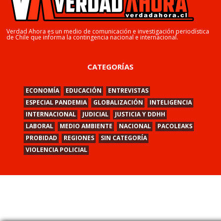
Verdad Ahora es un medio de comunicación e investigación periodística
de Chile que informa la contingencia nacional e internacional.
CATEGORÍAS
ECONOMÍA
EDUCACIÓN
ENTREVISTAS
ESPECIAL PANDEMIA
GLOBALIZACIÓN
INTELIGENCIA
INTERNACIONAL
JUDICIAL
JUSTICIA Y DDHH
LABORAL
MEDIO AMBIENTE
NACIONAL
PACOLEAKS
PROBIDAD
REGIONES
SIN CATEGORÍA
VIOLENCIA POLICIAL