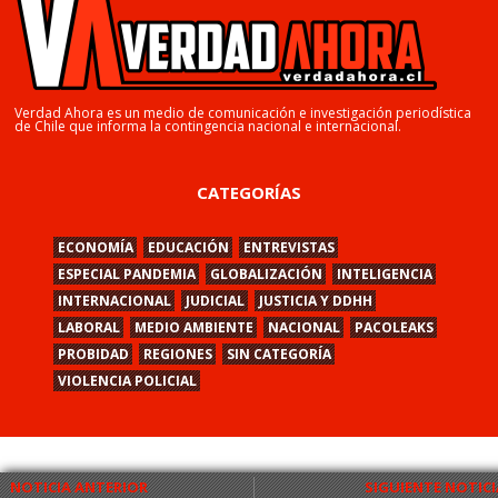
Verdad Ahora es un medio de comunicación e investigación periodística
de Chile que informa la contingencia nacional e internacional.
CATEGORÍAS
ECONOMÍA
EDUCACIÓN
ENTREVISTAS
ESPECIAL PANDEMIA
GLOBALIZACIÓN
INTELIGENCIA
INTERNACIONAL
JUDICIAL
JUSTICIA Y DDHH
LABORAL
MEDIO AMBIENTE
NACIONAL
PACOLEAKS
PROBIDAD
REGIONES
SIN CATEGORÍA
VIOLENCIA POLICIAL
NOTICIA ANTERIOR
SIGUIENTE NOTICI