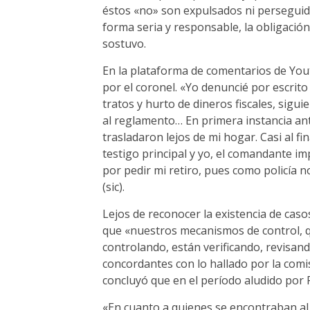
éstos «no» son expulsados ni perseguid
forma seria y responsable, la obligació
sostuvo.
En la plataforma de comentarios de You
por el coronel. «Yo denuncié por escrit
tratos y hurto de dineros fiscales, sig
al reglamento… En primera instancia ant
trasladaron lejos de mi hogar. Casi al f
testigo principal y yo, el comandante i
por pedir mi retiro, pues como policía 
(sic).
Lejos de reconocer la existencia de cas
que «nuestros mecanismos de control, qu
controlando, están verificando, revisan
concordantes con lo hallado por la comi
concluyó que en el período aludido por 
«En cuanto a quienes se encontraban al 