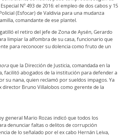
 Especial Nº 493 de 2016: el empleo de dos cabos y 15
Policial (Esfocar) de Valdivia para una mudanza
Lamilla, comandante de ese plantel.
gatilló el retiro del jefe de Zona de Aysén, Gerardo
ra limpiar la alfombra de su casa, funcionario que
ente para reconocer su dolencia como fruto de un
hora
que la Dirección de Justicia, comandada en la
a, facilitó abogados de la institución para defender a
 por su nana, quien reclamó por sueldos impagos. Ya
 director Bruno Villalobos como gerente de la
hoy general Mario Rozas indicó que todos los
a denunciar faltas o delitos de corrupción
encia de lo señalado por el ex cabo Hernán Leiva,