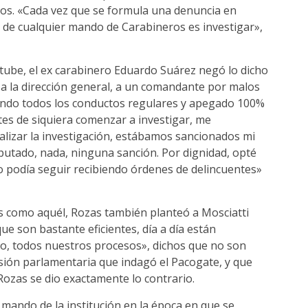
os. «Cada vez que se formula una denuncia en
n de cualquier mando de Carabineros es investigar»,
tube, el ex carabinero Eduardo Suárez negó lo dicho
o a la dirección general, a un comandante por malos
uiendo todos los conductos regulares y apegado 100%
es de siquiera comenzar a investigar, me
inalizar la investigación, estábamos sancionados mi
mputado, nada, ninguna sanción. Por dignidad, opté
no podía seguir recibiendo órdenes de delincuentes»
os como aquél, Rozas también planteó a Mosciatti
e son bastante eficientes, día a día están
do, todos nuestros procesos», dichos que no son
sión parlamentaria que indagó el Pacogate, y que
Rozas se dio exactamente lo contrario.
mando de la institución en la época en que se