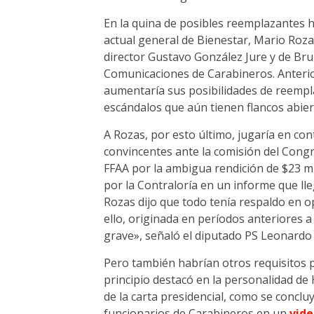
En la quina de posibles reemplazantes
actual general de Bienestar, Mario Roz
director Gustavo González Jure y de Br
Comunicaciones de Carabineros. Anterio
aumentaría sus posibilidades de reempl
escándalos que aún tienen flancos abierto
A Rozas, por esto último, jugaría en co
convincentes ante la comisión del Cong
FFAA por la ambigua rendición de $23 m
por la Contraloría en un informe que lleg
Rozas dijo que todo tenía respaldo en o
ello, originada en períodos anteriores a
grave», señaló el diputado PS Leonardo
Pero también habrían otros requisitos pa
principio destacó en la personalidad de
de la carta presidencial, como se conclu
funcionarios de Carabineros en un
vid