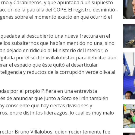
erno y Carabineros, y que apuntaba a un supuesto
cción de la patrulla del GOPE. El registro desmintió -
ágenes sobre el momento exacto en que ocurrió el
: quedaba al descubierto una nueva fractura en el
ellos subalternos que habían mentido no una, sino
 dejado en ridículo al Ministerio del Interior, o
itada por el sector «villalobista» para debilitar aún
rar el espacio que éste quitó al desarticular
eligencia y reductos de la corrupción verde oliva al
das por el propio Piñera en una entrevista
s de anunciar que junto a Soto se irán también
y consciente que hay ciertas divisiones y
os, entre distintos liderazgos, lo cual es muy malo
 director Bruno Villalobos, quien recientemente fue