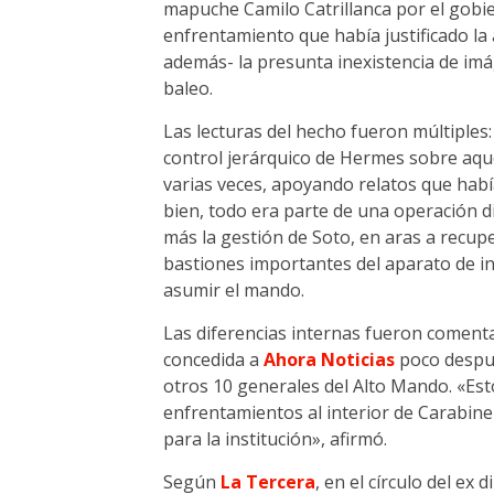
mapuche Camilo Catrillanca por el gobi
enfrentamiento que había justificado la a
además- la presunta inexistencia de im
baleo.
Las lecturas del hecho fueron múltiples
control jerárquico de Hermes sobre aqu
varias veces, apoyando relatos que habían
bien, todo era parte de una operación dig
más la gestión de Soto, en aras a recupe
bastiones importantes del aparato de int
asumir el mando.
Las diferencias internas fueron comenta
concedida a
Ahora Noticias
poco despué
otros 10 generales del Alto Mando. «Esto
enfrentamientos al interior de Carabiner
para la institución», afirmó.
Según
La Tercera
, en el círculo del ex