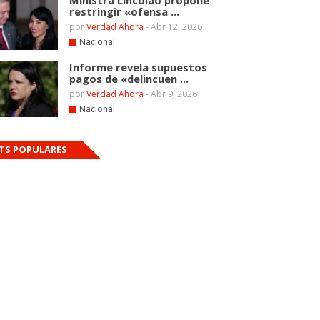
Ministra Lincolao propone
restringir «ofensa ...
por
Verdad Ahora
-
Abr 12, 2026
Nacional
Informe revela supuestos
pagos de «delincuen ...
por
Verdad Ahora
-
Abr 9, 2026
Nacional
TS POPULARES