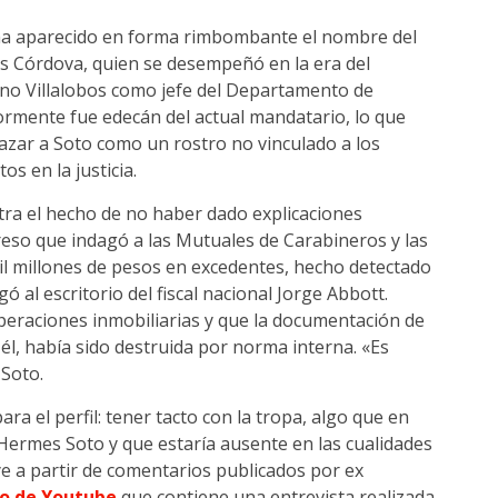
 ha aparecido en forma rimbombante el nombre del
as Córdova, quien se desempeñó en la era del
uno Villalobos como jefe del Departamento de
rmente fue edecán del actual mandatario, lo que
azar a Soto como un rostro no vinculado a los
s en la justicia.
ntra el hecho de no haber dado explicaciones
reso que indagó a las Mutuales de Carabineros y las
il millones de pesos en excedentes, hecho detectado
ó al escritorio del fiscal nacional Jorge Abbott.
peraciones inmobiliarias y que la documentación de
 él, había sido destruida por norma interna. «Es
 Soto.
ra el perfil: tener tacto con la tropa, algo que en
 Hermes Soto y que estaría ausente en las cualidades
ye a partir de comentarios publicados por ex
eo de Youtube
que contiene una entrevista realizada