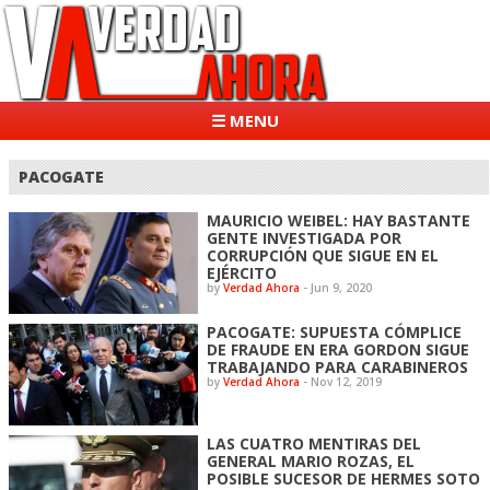
☰ MENU
PACOGATE
MAURICIO WEIBEL: HAY BASTANTE
GENTE INVESTIGADA POR
CORRUPCIÓN QUE SIGUE EN EL
EJÉRCITO
by
Verdad Ahora
-
Jun 9, 2020
PACOGATE: SUPUESTA CÓMPLICE
DE FRAUDE EN ERA GORDON SIGUE
TRABAJANDO PARA CARABINEROS
by
Verdad Ahora
-
Nov 12, 2019
LAS CUATRO MENTIRAS DEL
GENERAL MARIO ROZAS, EL
POSIBLE SUCESOR DE HERMES SOTO