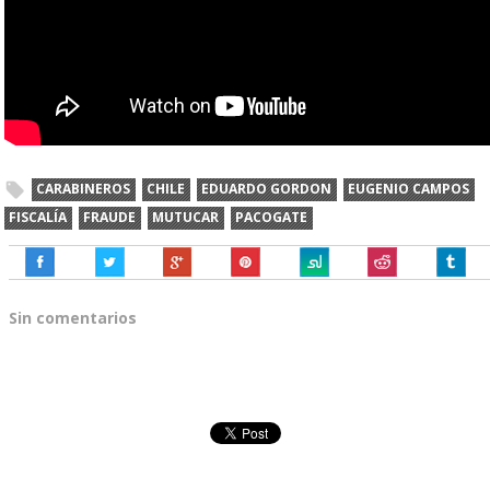
CARABINEROS
CHILE
EDUARDO GORDON
EUGENIO CAMPOS
FISCALÍA
FRAUDE
MUTUCAR
PACOGATE
Sin comentarios