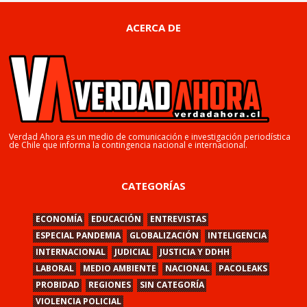
ACERCA DE
Verdad Ahora es un medio de comunicación e investigación periodística
de Chile que informa la contingencia nacional e internacional.
CATEGORÍAS
ECONOMÍA
EDUCACIÓN
ENTREVISTAS
ESPECIAL PANDEMIA
GLOBALIZACIÓN
INTELIGENCIA
INTERNACIONAL
JUDICIAL
JUSTICIA Y DDHH
LABORAL
MEDIO AMBIENTE
NACIONAL
PACOLEAKS
PROBIDAD
REGIONES
SIN CATEGORÍA
VIOLENCIA POLICIAL