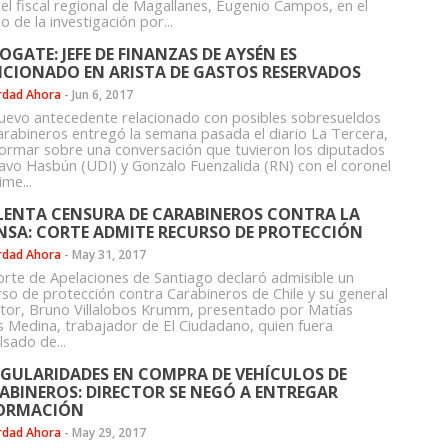
 el fiscal regional de Magallanes, Eugenio Campos, en el
 de la investigación por...
OGATE: JEFE DE FINANZAS DE AYSÉN ES
CIONADO EN ARISTA DE GASTOS RESERVADOS
rdad Ahora
-
Jun 6, 2017
uevo antecedente relacionado con posibles sobresueldos
arabineros entregó la semana pasada el diario La Tercera,
nformar sobre una conversación que tuvieron los diputados
avo Hasbún (UDI) y Gonzalo Fuenzalida (RN) con el coronel
ime...
LENTA CENSURA DE CARABINEROS CONTRA LA
NSA: CORTE ADMITE RECURSO DE PROTECCIÓN
rdad Ahora
-
May 31, 2017
orte de Apelaciones de Santiago declaró admisible un
rso de protección contra Carabineros de Chile y su general
ctor, Bruno Villalobos Krumm, presentado por Matías
s Medina, trabajador de El Ciudadano, quien fuera
sado de...
EGULARIDADES EN COMPRA DE VEHÍCULOS DE
ABINEROS: DIRECTOR SE NEGÓ A ENTREGAR
ORMACIÓN
rdad Ahora
-
May 29, 2017