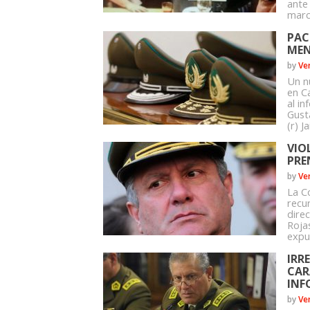
ante
marco
PAC
MEN
by
Ve
Un n
en C
al i
Gust
(r) Ja
VIO
PRE
by
Ve
La C
recu
dire
Roja
expul
IRR
CAR
INF
by
Ve