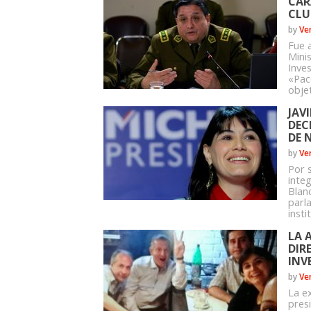
CAR
CLU
by
Ve
Fue a
Mini
Inve
«Pac
objet
JAV
DEC
DE 
by
Ve
Por 
inte
Blan
parla
instit
LA 
DIR
INV
by
Ve
La ex
pres