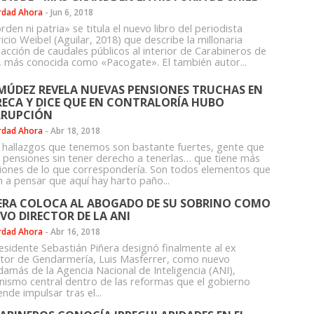
rdad Ahora
-
Jun 6, 2018
rden ni patria» se titula el nuevo libro del periodista
cio Weibel (Aguilar, 2018) que describe la millonaria
racción de caudales públicos al interior de Carabineros de
e, más conocida como «Pacogate». El también autor...
MÚDEZ REVELA NUEVAS PENSIONES TRUCHAS EN
RECA Y DICE QUE EN CONTRALORÍA HUBO
RUPCIÓN
rdad Ahora
-
Abr 18, 2018
 hallazgos que tenemos son bastante fuertes, gente que
e pensiones sin tener derecho a tenerlas… que tiene más
iones de lo que correspondería. Son todos elementos que
n a pensar que aquí hay harto paño...
ERA COLOCA AL ABOGADO DE SU SOBRINO COMO
VO DIRECTOR DE LA ANI
rdad Ahora
-
Abr 16, 2018
residente Sebastián Piñera designó finalmente al ex
ctor de Gendarmería, Luis Masferrer, como nuevo
amás de la Agencia Nacional de Inteligencia (ANI),
nismo central dentro de las reformas que el gobierno
nde impulsar tras el...