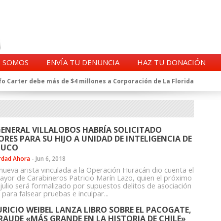
S SOMOS
ENVÍA TU DENUNCIA
HAZ TU DONACIÓN
o Carter debe más de $4 millones a Corporación de La Florida
gentes de la CIA en Chile tras archivos desclasificados por Trump
a exprefecto de Carabineros de Talca por supuesto fraude al
 complican al Alto Mando de la PDI
eligencia de Carabineros en el ajedrez del caso Huracán
GENERAL VILLALOBOS HABRÍA SOLICITADO
 a imputado en caso Huracán, según chats en poder de la Fiscalía
ORES PARA SU HIJO A UNIDAD DE INTELIGENCIA DE
n y vínculos con jueces del Grupo Arauco de Angelini
MUCO
n Dipolcar: La denuncia que Carabineros ignoró
rdad Ahora
-
Jun 6, 2018
Estado a Clínica Las Condes, vinculada al ministro Jaime Mañalich
nueva arista vinculada a la Operación Huracán dio cuenta el
ayor de Carabineros Patricio Marín Lazo, quien el próximo
ueldos de oficiales de la FACH recontratados por la DGAC
 julio será formalizado por supuestos delitos de asociación
ta para falsear pruebas e inculpar...
RICIO WEIBEL LANZA LIBRO SOBRE EL PACOGATE,
FRAUDE «MÁS GRANDE EN LA HISTORIA DE CHILE»