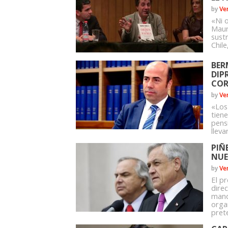
by
Ve
«Ni o
Mauri
sust
Chil
BER
DIP
COR
by
Ve
«Los
tien
pens
lleva
PIÑ
NUE
by
Ve
El p
dire
mand
orga
prete