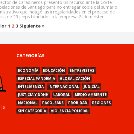
irector de Carabineros presentó un recurso ante la Corte
pelaciones de Santiago para no entregar copia del sumario
nistrativo que indagó las irregularidades en el proceso de
ra de 29 jeeps blindados a la empresa Gildemeister...
ior
1
2
3
Siguiente »
CATEGORÍAS
ECONOMÍA
EDUCACIÓN
ENTREVISTAS
ESPECIAL PANDEMIA
GLOBALIZACIÓN
INTELIGENCIA
INTERNACIONAL
JUDICIAL
JUSTICIA Y DDHH
LABORAL
MEDIO AMBIENTE
NACIONAL
PACOLEAKS
PROBIDAD
REGIONES
 la
SIN CATEGORÍA
VIOLENCIA POLICIAL