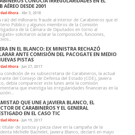
ABINEROS CONOCÍA IRREGULARIDADES EN EL
B AÉREO DESDE 2001
rdad Ahora
-
Abr 3, 2018
 raíz del millonario fraude al interior de Carabineros que el
sterio Público y algunos miembros de la Comisión
stigadora de la Cámara de Diputados en torno al
ogate» solicitaron aclarar la composición, funciones,
ivos...
IERA EN EL BLANCO: EX MINISTRA RECHAZÓ
LARAR ANTE COMISIÓN DEL PACOGATE EN MEDIO
NUEVAS PISTAS
rdad Ahora
-
Jun 27, 2017
su condición de ex subsecretaria de Carabineros, la actual
grante del Consejo de Defensa del Estado (CDE), Javiera
co, debía comparecer este lunes ante la comisión
mentaria que investiga las irregularidades financieras en la
ución....
AMISTAD QUE UNE A JAVIERA BLANCO, EL
ECTOR DE CARABINEROS Y EL GENERAL
ESTIGADO EN EL CASO TIC
rdad Ahora
-
Jun 19, 2017
 titular de Justicia y pieza clave en la campaña de la
identa Michelle Bachelet, Javiera Blanco, declaró en mayo