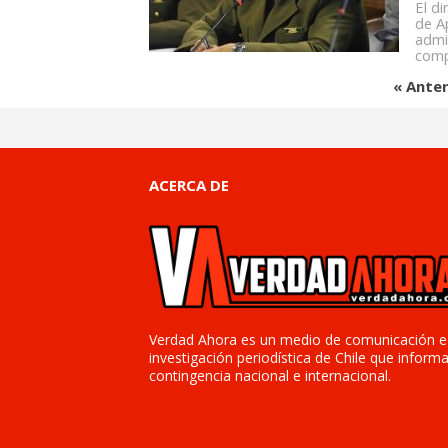
El d
de A
admi
comp
« Anter
ACERCA DE
Verdad Ahora es un medio de comunicación e
investigación periodística de Chile que informa
contingencia nacional e internacional.