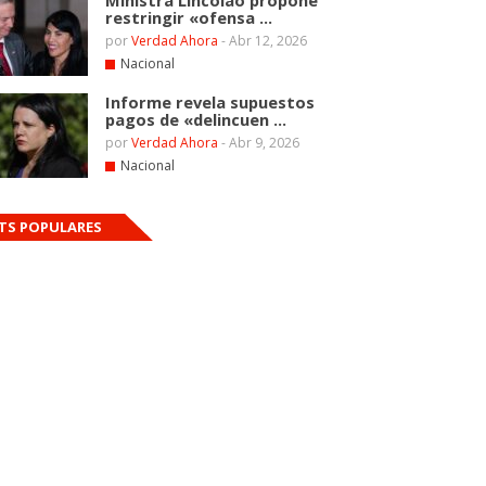
Ministra Lincolao propone
restringir «ofensa ...
por
Verdad Ahora
-
Abr 12, 2026
Nacional
Informe revela supuestos
pagos de «delincuen ...
por
Verdad Ahora
-
Abr 9, 2026
Nacional
TS POPULARES