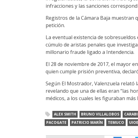
infracciones y las sanciones correspond
Registros de la Cámara Baja muestran q
petición.
La eventual existencia de sobresueldos 
cúmulo de aristas penales que investiga
millonario fraude ligado a Intendencia.
El 28 de noviembre de 2017, el mayor en
quien cumple prisión preventiva, declaró
Según El Mostrador, Valenzuela relató l
revelando que una de ellas eran “las ho
médicos, a los cuales les figuraban más h
ALEX SMITH
BRUNO VILLALOBOS
CARAB
PACOGATE
PATRICIO MARÍN
TEMUCO
UIO