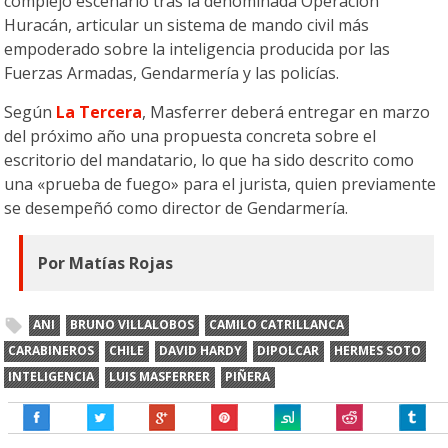
complejo escenario tras la denominada Operación
Huracán, articular un sistema de mando civil más
empoderado sobre la inteligencia producida por las
Fuerzas Armadas, Gendarmería y las policías.
Según
La Tercera
, Masferrer deberá entregar en marzo
del próximo año una propuesta concreta sobre el
escritorio del mandatario, lo que ha sido descrito como
una «prueba de fuego» para el jurista, quien previamente
se desempeñó como director de Gendarmería.
Por Matías Rojas
ANI
BRUNO VILLALOBOS
CAMILO CATRILLANCA
CARABINEROS
CHILE
DAVID HARDY
DIPOLCAR
HERMES SOTO
INTELIGENCIA
LUIS MASFERRER
PIÑERA