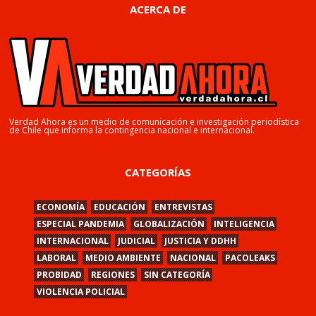
ACERCA DE
Verdad Ahora es un medio de comunicación e investigación periodística
de Chile que informa la contingencia nacional e internacional.
CATEGORÍAS
ECONOMÍA
EDUCACIÓN
ENTREVISTAS
ESPECIAL PANDEMIA
GLOBALIZACIÓN
INTELIGENCIA
INTERNACIONAL
JUDICIAL
JUSTICIA Y DDHH
LABORAL
MEDIO AMBIENTE
NACIONAL
PACOLEAKS
PROBIDAD
REGIONES
SIN CATEGORÍA
VIOLENCIA POLICIAL