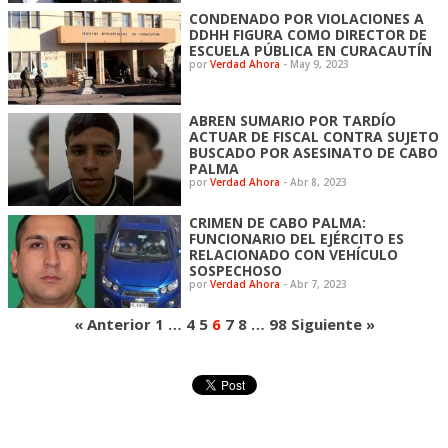
CONDENADO POR VIOLACIONES A
DDHH FIGURA COMO DIRECTOR DE
ESCUELA PÚBLICA EN CURACAUTÍN
por
Verdad Ahora
-
May 9, 2023
ABREN SUMARIO POR TARDÍO
ACTUAR DE FISCAL CONTRA SUJETO
BUSCADO POR ASESINATO DE CABO
PALMA
por
Verdad Ahora
-
Abr 8, 2023
CRIMEN DE CABO PALMA:
FUNCIONARIO DEL EJÉRCITO ES
RELACIONADO CON VEHÍCULO
SOSPECHOSO
por
Verdad Ahora
-
Abr 7, 2023
« Anterior
1
…
4
5
6
7
8
…
98
Siguiente »