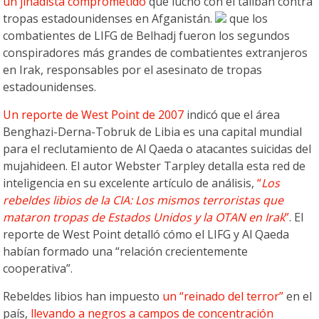
un jihadista comprometido
que luchó con el talibán contra
tropas estadounidenses en Afganistán.
que los
combatientes de LIFG de Belhadj fueron los segundos
conspiradores más grandes de combatientes extranjeros
en Irak, responsables por el asesinato de tropas
estadounidenses.
Un reporte de West Point de 2007
indicó que el área
Benghazi-Derna-Tobruk de Libia es una capital mundial
para el reclutamiento de Al Qaeda o atacantes suicidas del
mujahideen. El autor Webster Tarpley detalla esta red de
inteligencia en su excelente artículo de análisis,
“
Los
rebeldes libios de la CIA: Los mismos terroristas que
mataron tropas de Estados Unidos y la OTAN en Irak
”
. El
reporte de West Point detalló cómo el LIFG y Al Qaeda
habían formado una “relación crecientemente
cooperativa”.
Rebeldes libios han impuesto
un “reinado del terror”
en el
país,
llevando a negros a campos de concentración