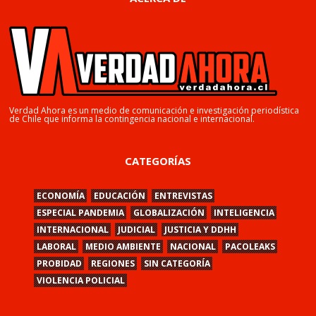
Verdad Ahora es un medio de comunicación e investigación periodística
de Chile que informa la contingencia nacional e internacional.
CATEGORÍAS
ECONOMÍA
EDUCACIÓN
ENTREVISTAS
ESPECIAL PANDEMIA
GLOBALIZACIÓN
INTELIGENCIA
INTERNACIONAL
JUDICIAL
JUSTICIA Y DDHH
LABORAL
MEDIO AMBIENTE
NACIONAL
PACOLEAKS
PROBIDAD
REGIONES
SIN CATEGORÍA
VIOLENCIA POLICIAL