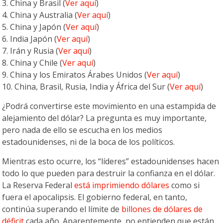
3. China y Brasil (
Ver aquí
)
4. China y Australia (
Ver aquí
)
5. China y Japón (
Ver aquí
)
6. India Japón (
Ver aquí
)
7. Irán y Rusia (
Ver aquí
)
8. China y Chile (
Ver aquí
)
9. China y los Emiratos Árabes Unidos (
Ver aquí
)
10. China, Brasil, Rusia, India y África del Sur (
Ver aquí
)
¿Podrá convertirse este movimiento en una estampida de
alejamiento del dólar? La pregunta es muy importante,
pero nada de ello se escucha en los medios
estadounidenses, ni de la boca de los políticos.
Mientras esto ocurre, los “líderes” estadounidenses hacen
todo lo que pueden para destruir la confianza en el dólar.
La Reserva Federal
está imprimiendo dólares
como si
fuera el apocalipsis. El gobierno federal, en tanto,
continúa superando el límite de
billones de dólares de
déficit
cada año. Aparentemente, no entienden que están