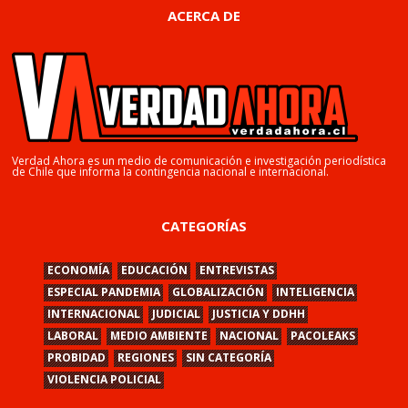
ACERCA DE
Verdad Ahora es un medio de comunicación e investigación periodística
de Chile que informa la contingencia nacional e internacional.
CATEGORÍAS
ECONOMÍA
EDUCACIÓN
ENTREVISTAS
ESPECIAL PANDEMIA
GLOBALIZACIÓN
INTELIGENCIA
INTERNACIONAL
JUDICIAL
JUSTICIA Y DDHH
LABORAL
MEDIO AMBIENTE
NACIONAL
PACOLEAKS
PROBIDAD
REGIONES
SIN CATEGORÍA
VIOLENCIA POLICIAL