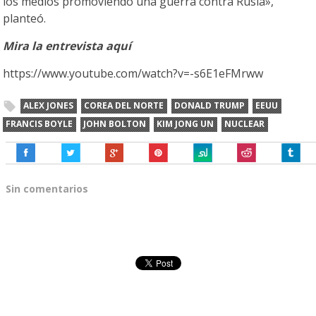
los medios promoviendo una guerra contra Rusia»,
planteó.
Mira la entrevista aquí
https://www.youtube.com/watch?v=-s6E1eFMrww
ALEX JONES
COREA DEL NORTE
DONALD TRUMP
EEUU
FRANCIS BOYLE
JOHN BOLTON
KIM JONG UN
NUCLEAR
Sin comentarios