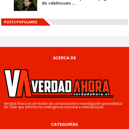
de «delincuen ...
POSTS POPULARES
ACERCA DE
Verdad Ahora es un medio de comunicación e investigación periodística
de Chile que informa la contingencia nacional e internacional.
CATEGORÍAS