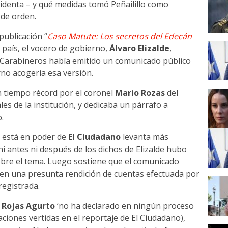
esidenta – y qué medidas tomó Peñailillo como
 de orden.
publicación “
Caso Matute: Los secretos del Edecán
l país, el vocero de gobierno,
Álvaro Elizalde
,
 Carabineros había emitido un comunicado público
no acogería esa versión.
n tiempo récord por el coronel
Mario Rozas
del
 de la institución, y dedicaba un párrafo a
o.
e está en poder de
El Ciudadano
levanta más
i antes ni después de los dichos de Elizalde hubo
obre el tema. Luego sostiene que el comunicado
 en una presunta rendición de cuentas efectuada por
registrada.
 Rojas Agurto
‘no ha declarado en ningún proceso
saciones vertidas en el reportaje de El Ciudadano),