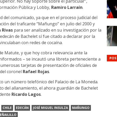
Superior. No hay soporte sobre el particular”,
formación Pública y Lobby,
Ramiro Larraín
.
 del comunicado, ya que en el proceso judicial del
ención del traficante “Mañungo” en julio del 2000 y
 Rivas
para ser analizado en su investigación por la
 edecán de Bachelet sí fue citado a declarar por la
 vinculaban con redes de cocaína.
de Matute, y que hoy cobra relevancia ante la
POS
niformados – se incautó una libreta perteneciente a
numerosas tarjetas de presentación de oficiales de
 del coronel
Rafael Rojas
.
to un número telefónico del Palacio de La Moneda.
o del allanamiento, el ahora guardián de Bachelet
idente
Ricardo Lagos
.
CHILE
EDECÁN
JOSÉ MIGUEL INSULZA
MAÑUNGO
EÑAILILLO