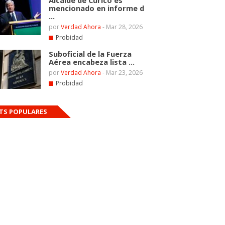
Alcalde de Curicó es
mencionado en informe d
...
por
Verdad Ahora
-
Mar 28, 2026
Probidad
Suboficial de la Fuerza
Aérea encabeza lista ...
por
Verdad Ahora
-
Mar 23, 2026
Probidad
TS POPULARES