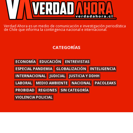
Verdad Ahora es un medio de comunicación e investigación periodística
de Chile que informa la contingencia nacional e internacional.
CATEGORÍAS
ECONOMÍA
EDUCACIÓN
ENTREVISTAS
ESPECIAL PANDEMIA
GLOBALIZACIÓN
INTELIGENCIA
INTERNACIONAL
JUDICIAL
JUSTICIA Y DDHH
LABORAL
MEDIO AMBIENTE
NACIONAL
PACOLEAKS
PROBIDAD
REGIONES
SIN CATEGORÍA
VIOLENCIA POLICIAL