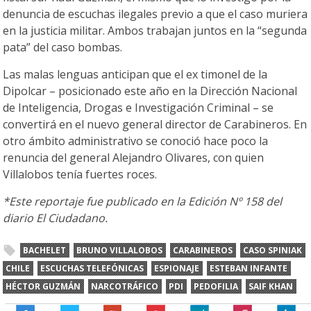
denuncia de escuchas ilegales previo a que el caso muriera
en la justicia militar. Ambos trabajan juntos en la “segunda
pata” del caso bombas.
Las malas lenguas anticipan que el ex timonel de la
Dipolcar – posicionado este año en la Dirección Nacional
de Inteligencia, Drogas e Investigación Criminal – se
convertirá en el nuevo general director de Carabineros. En
otro ámbito administrativo se conoció hace poco la
renuncia del general Alejandro Olivares, con quien
Villalobos tenía fuertes roces.
*Este reportaje fue publicado en la Edición Nº 158 del
diario El Ciudadano.
BACHELET
BRUNO VILLALOBOS
CARABINEROS
CASO SPINIAK
CHILE
ESCUCHAS TELEFÓNICAS
ESPIONAJE
ESTEBAN INFANTE
HÉCTOR GUZMÁN
NARCOTRÁFICO
PDI
PEDOFILIA
SAIF KHAN