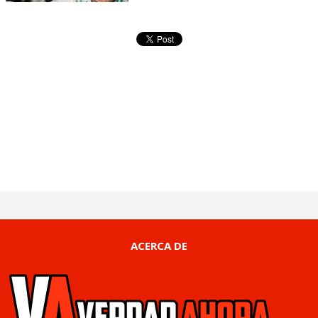
ACERCA DE