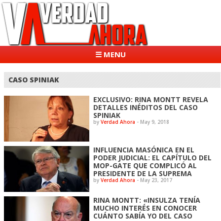
☰ MENU
CASO SPINIAK
EXCLUSIVO: RINA MONTT REVELA
DETALLES INÉDITOS DEL CASO
SPINIAK
by
Verdad Ahora
-
May 9, 2018
INFLUENCIA MASÓNICA EN EL
PODER JUDICIAL: EL CAPÍTULO DEL
MOP-GATE QUE COMPLICÓ AL
PRESIDENTE DE LA SUPREMA
by
Verdad Ahora
-
May 23, 2017
RINA MONTT: «INSULZA TENÍA
MUCHO INTERÉS EN CONOCER
CUÁNTO SABÍA YO DEL CASO